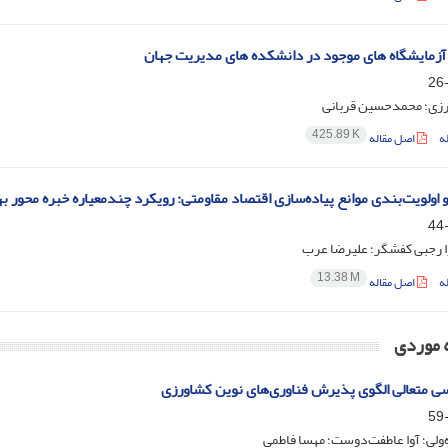
آزمایشگاه‏ های موجود در دانشکده ‏های مدیریت جهان
زی؛ محمدحسین قربانی
425.89 K
ه
اصل مقاله
 اولویت‌بندی موانع پیاده‌سازی اقتصاد مقاومتی: رویکرد چندمعیاره خبره محور ب
ا رجبی کفشگر؛ علیرضا عرب
13.38 M
ه
اصل مقاله
ه موردی
 متعالی الگوی پذیرش فناوری‌های نوین کشاورزی
ولی؛ آوا عاطفت‌دوست؛ مهسا فاطمی