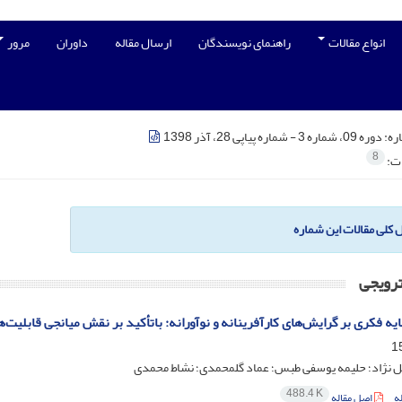
انواع مقالات
راهنمای نویسندگان
ارسال مقاله
داوران
مرور
ره:
دوره 09، شماره 3 - شماره پیاپی 28، آذر 1398
8
ات:
ل کلی مقالات این شماره
ترویجی
یه فکری بر گرایش‌های کارآفرینانه و نوآورانه: باتأکید بر نقش میانجی قابلیت‌ه
ل نژاد؛ حلیمه یوسفی طبس؛ عماد گلمحمدی؛ نشاط محمدی
488.4 K
ه
اصل مقاله