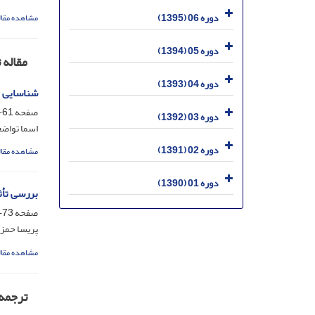
دوره 06 (1395)
مشاهده مقال
دوره 05 (1394)
مقاله 
دوره 04 (1393)
شناسایی پیشران‏‎های مؤثر بر کارآفرینی دیجیتال در کسب‌و
صفحه
61-72
دوره 03 (1392)
اسما تواضع
دوره 02 (1391)
مشاهده مقال
دوره 01 (1390)
بررسی تأث
صفحه
73-84
پریسا حمزو
مشاهده مقال
ترجمه