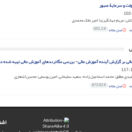
ولت و سرمایۀ صبور
ش؛ مریم جهانگیرنیا؛ امیر ملک محمدی
651.1 K
ه
اصل مقاله
ش
الی بر گزارش آینده آموزش عالی- بررسی مگاترندهای آموزش عالی تهیه شده در 
1
میدی مطلق؛ محمد اسماعیل زاده؛ سعید سلیمانی؛ امین یوسفی؛ محسن اشعاری
873.91 K
ه
اصل مقاله
اشت