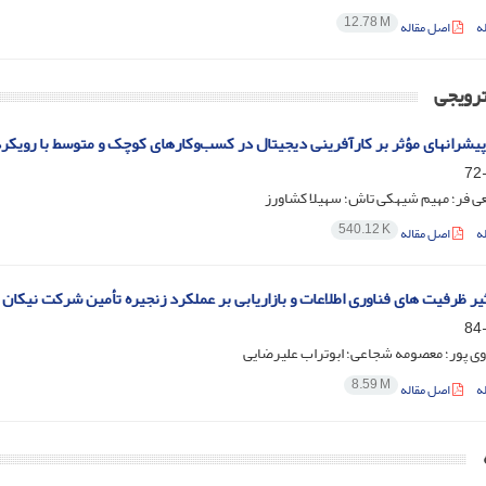
12.78 M
ه
اصل مقاله
ترویجی
کارهای کوچک و متوسط با رویکرد فراترکیب
ی فر؛ مهیم شیهکی تاش؛ سهیلا کشاورز
540.12 K
ه
اصل مقاله
یر ظرفیت های فناوری اطلاعات و بازاریابی بر عملکرد زنجیره تأمین شرکت نیکان
ی پور؛ معصومه شجاعی؛ ابوتراب علیرضایی
8.59 M
ه
اصل مقاله