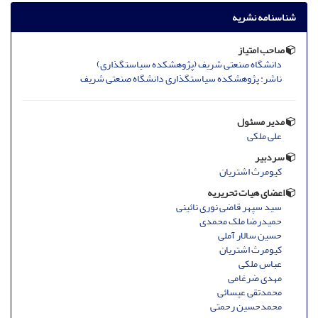
شناسنامه نشریه
صاحب امتیاز
دانشگاه صنعتی شریف (پژوهشکده سیاستگذاری)
ناشر: پژوهشکده سیاستگذاری دانشگاه صنعتی شریف
مدیر مسئول
علی ملکی
سردبیر
کیومرث اشتریان
اعضای هیات تحریریه
سید سپهر قاضی نوری نائینی
حمیدرضا ملک محمدی
حسین سالار آملی
کیومرث اشتریان
عباس ملکی
مهدی ضرغامی
محمدتقی عیسائی
محمدحسین رحمتی