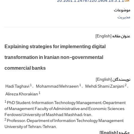
20.1001.1.24767220.1404.15.3.1.1
موضوعات
مدیریت
عنوان مقاله
[English]
Explaining strategies for implementing digital
transformation in Iranian non-governmental
commercial banks
نویسندگان
[English]
1
1
2
Hadi Taghavi
Mohammad Mehraeen
Mehdi Shami Zanjani
1
Alireza Khorakian
1
PhD Student/Information Technology Management/Department
of Management, Faculty of Administrative and Economic Sciences,
Ferdowsi University of Mashhad, Mashhad/Iran.
2
Professor/Department of Information Technology Management,
University of Tehran/Tehran.
چکیده
[English]