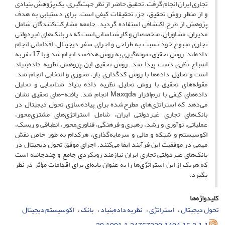
تجاری ایران انجام گرفت. تحقیق حاضر از نظر جهت‌گیری، یک پژوهش بنیادی
و از منظر روش تحقیق، جزء تحقیقات کیفی است. برای دستیابی به هدف
پژوهش از طرح اکتشافی استفاده گردید. جامعه مشارکت‌کنندگان شامل
مدیران، مشاوران، متخصصان و کارشناسانی است که در بانک‌های غیردولتی
تجاری متبوع خود نسبت به طراحی و اجرای سفر دیجیتال، اقداماتی انجام
داده‌اند. روش تحقیق نمونه‌گیری به روش هدفمند انجام شد و با 17 نفر به
اشباع نظری دست پیدا شد. روش تحقیق این پژوهش نظریه داده‌بنیاد
است و تحلیل داده‌ها با روش کدگذاری باز، محوری و انتخابی انجام شد.
مقوله‌های تحقیق با روش تحلیل نظریه داده بنیاد شناسایی و تحلیل
داده‌های کیفی با نرم‌افزار Maxqda انجام شد. یافته-های تحقیق نشان
می‌دهد که استراتژی‌های مطرح‌شده برای پیاده‌سازی تحول دیجیتال در
بانک‌های تجاری غیردولتی ایران، شامل استراتژی‌های مشتری‌محور،
عملیاتی، نوآوری و رشد، رهبری و فرهنگی، فناوری‌محور، انطباقی و ریسک،
اکوسیستم و شبکه و مالی و سرمایه‌گذاری، هرکدام به طور خاص نقش
مهمی در موفقیت این فرآیند ایفا می‌کنند. اجرای موفق تحول دیجیتال در
بانک‌های غیردولتی تجاری ایران نیازمند رویکردی جامع و چندجانبه است
که هریک از این استراتژی‌ها را به عنوان پایه‌ای برای اقدامات مؤثر در نظر
بگیرد.
کلیدواژه‌ها
تحول دیجیتال
استراتژی
نظریه داده‌بنیاد
بانک
اکوسیستم دیجیتال