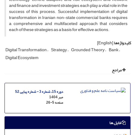
and finance and investment strategies, each play a vital role in the
success of this process. Successful implementation of digital
transformation in Iranian non-state commercial banks requires
a comprehensive and multifaceted approach that considers
each of these strategies as a basis for effective actions.
کلیدواژه‌ها
[English]
Digital Transformation
Strategy
Grounded Theory
Bank
Digital Ecosystem
مراجع
دوره 15، شماره 3 - شماره پیاپی 52
مهر 1404
صفحه
26-5
فایل ها