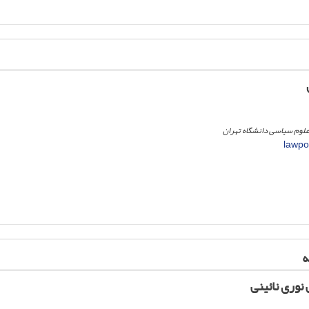
علوم سیاسی دانشگاه تهران
lawpol
ه
وری نائینی