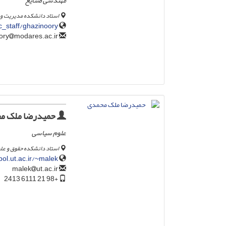
مهندسی صنایع
استاد دانشکده مدیریت و
_staff/ghazinoory
modares.ac.ir
ghazinoory
حمیدرضا ملک م
علوم سیاسی
استاد دانشکده حقوق و عل
pol.ut.ac.ir/~malek
ut.ac.ir
malek
+98 21 6111 2413