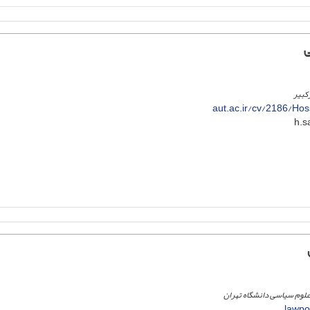
ی
کبیر
aut.ac.ir/cv/2186/Ho
علوم سیاسی دانشگاه تهران
lawpol