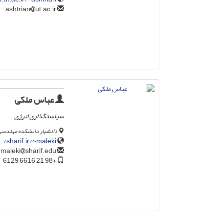
ut.ac.ir
ashtrian
عباس ملکی
سیاستگذاری انرژی
دانشیار دانشکده مهندسی
sharif.ir/~maleki/
sharif.edu
maleki
+98 21 6616 6129