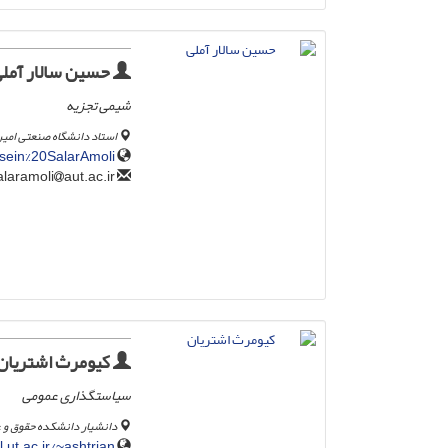
حسین سالار آمل
شیمی تجزیه
استاد دانشگاه صنعتی امیر
ssein%20SalarAmoli
aut.ac.ir
h.salaramoli
کیومرث اشتریان
سیاستگذاری عمومی
دانشیار دانشکده حقوق و 
.ut.ac.ir/~ashtrian