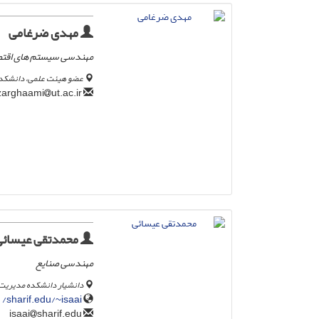
مهدی ضرغامی
مهندسی سیستم های اقتصا
عضو هیئت علمی، دانشکده 
ut.ac.ir
zarghaami
محمدتقی عیسائی
مهندسی صنایع
دانشیار دانشکده مدیریت 
sharif.edu/~isaai/
sharif.edu
isaai