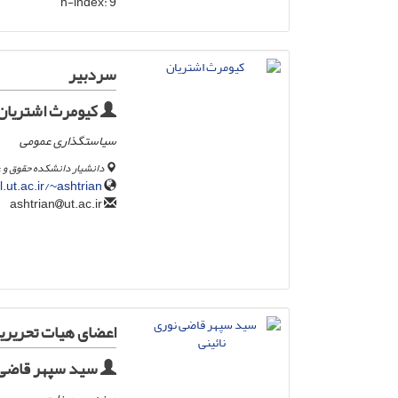
h-index:
9
سردبیر
کیومرث اشتریان
سیاستگذاری عمومی
دانشیار دانشکده حقوق و 
.ut.ac.ir/~ashtrian
ut.ac.ir
ashtrian
اعضای هیات تحریری
سید سپهر قاضی ن