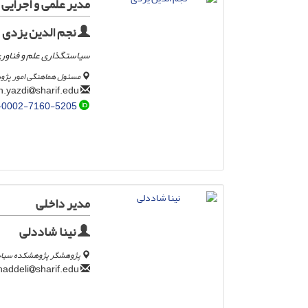
مدیر علمی و اجرایی
نجم الدین یزدی
سیاستگذاری علم و فناور
مسئول هماهنگی امور پژ
sharif.edu
najmodidn.yazdi
-0002-7160-5205
مدیر داخلی
نینا شاددلی
پژوهشگر پژوهشکده سیاس
sharif.edu
ninashaddeli