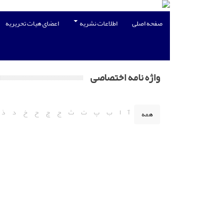
صفحه اصلی
اطلاعات نشریه
اعضای هیات تحریریه
واژه نامه اختصاصی
آ
ا
ب
پ
ت
ث
ج
چ
ح
خ
د
ذ
همه