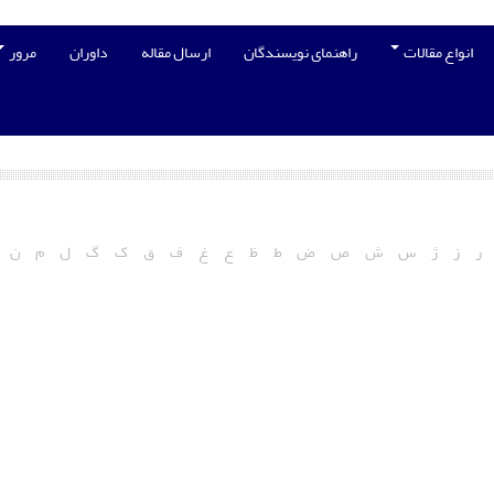
انواع مقالات
راهنمای نویسندگان
ارسال مقاله
داوران
مرور
ر
ز
ژ
س
ش
ص
ض
ط
ظ
ع
غ
ف
ق
ک
گ
ل
م
ن