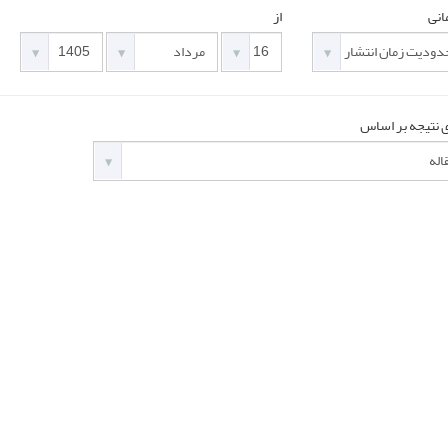
انی
از
 نتیجه بر اساس