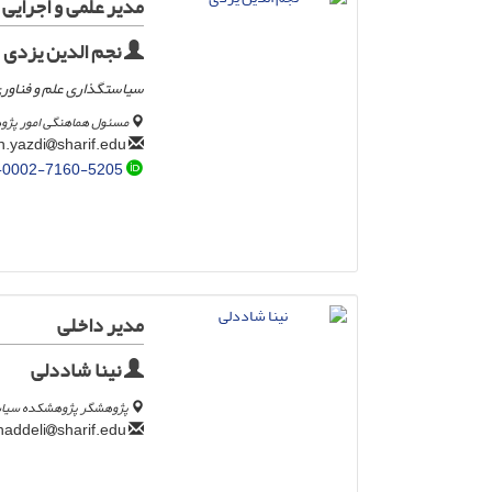
مدیر علمی و اجرایی
نجم الدین یزدی
سیاستگذاری علم و فناور
مسئول هماهنگی امور پژ
sharif.edu
najmodidn.yazdi
-0002-7160-5205
مدیر داخلی
نینا شاددلی
پژوهشگر پژوهشکده سیاس
sharif.edu
ninashaddeli