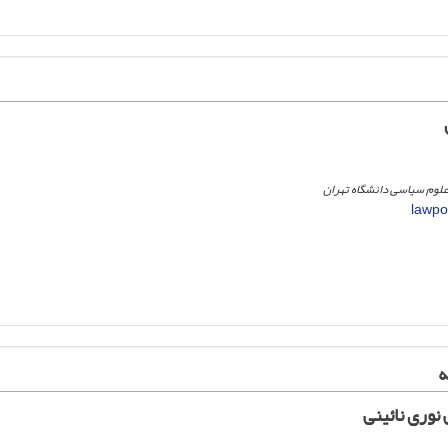
علوم سیاسی دانشگاه تهران
lawpol
ه
وری نائینی