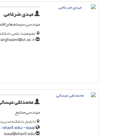
مهدی ضرغامی
مهندسی سیستم های اقتصا
عضو هیئت علمی، دانشکده 
ut.ac.ir
zarghaami
محمدتقی عیسائی
مهندسی صنایع
دانشیار دانشکده مدیریت 
sharif.edu/~isaai/
sharif.edu
isaai