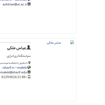
ut.ac.ir
ashtrian
عباس ملکی
سیاستگذاری انرژی
دانشیار دانشکده مهندسی
sharif.ir/~maleki/
sharif.edu
maleki
+98 21 6616 6129