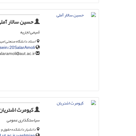
حسین سالار آمل
شیمی تجزیه
استاد دانشگاه صنعتی امیر
ssein%20SalarAmoli
aut.ac.ir
h.salaramoli
کیومرث اشتریان
سیاستگذاری عمومی
دانشیار دانشکده حقوق و 
.ut.ac.ir/~ashtrian