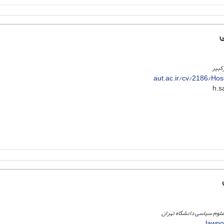
ی
کبیر
aut.ac.ir/cv/2186/Ho
علوم سیاسی دانشگاه تهران
lawpol