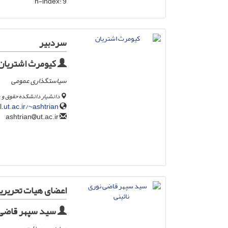
h-index:
9
سردبیر
کیومرث اشتریان
سیاستگذاری عمومی
دانشیار دانشکده حقوق و 
.ut.ac.ir/~ashtrian
ut.ac.ir
ashtrian
اعضای هیات تحریری
سید سپهر قاضی ن