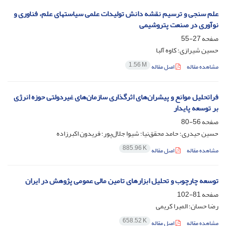
علم سنجی و ترسیم نقشه دانش تولیدات علمی سیاستهای علم، فناوری و
نوآوری در صنعت پتروشیمی
صفحه
27-55
حسین شیرازی؛ کاوه آلبا
1.56 M
مشاهده مقاله
اصل مقاله
فراتحلیل موانع و پیشران‌های اثرگذاری سازمان‌های غیردولتی حوزه انرژی
بر توسعه پایدار
صفحه
56-80
حسین حیدری؛ حامد محقق‌نیا؛ شیوا جلال‌پور؛ فریدون اکبرزاده
885.96 K
مشاهده مقاله
اصل مقاله
توسعه چارچوب و تحلیل ابزارهای تامین مالی عمومی پژوهش در ایران
صفحه
81-102
رضا حسان؛ المیرا کریمی
658.52 K
مشاهده مقاله
اصل مقاله