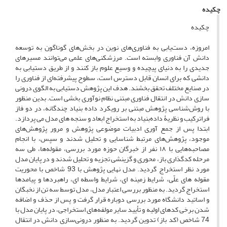
چکیده
چکیده
امروزه، دست‌یابی به فناوری‌های نوین در بخش‌های گوناگون به توسعه
دانش آن فناوری وابسته است. مرزشکنی‌های علمی می‌توانند مسیرهای
جدیدی را به دنیای پیچیده و وسیع علوم باز کنند و از طریق دستیابی به
دانشی که برای انسان قابل دسترس است، سطوح پیشرفته‌ای از فناوری را
در صنایع مختلف تحقق بخشند. هدف این پژوهش دستیابی به الگوی درونی
سازی دانش در انتقال فناوری مبتنی نظام نوآوری بخشی است. بدین منظور
با روش‌شناسی پژوهش مبتنی بر رویکرد داده بنیاد چندگانه، در دو فاز
فراترکیب و نظریۀ داده‌بنیاد به استخراج ابعاد و سنجه های مدل می پردازد.
ابتدا پس از جمع آوری ادبیات موضوعی پژوهش و مرور پژوهش‌های
موجود، پژوهش‌های مرتبط شناسایی و تحلیل شدند و سپس، با انجام
مصاحبه‌هایی با ۱۸ نفر از خبرگان حوزه مورد بررسی، مقوله‌ها، طی سه
مرحله کدگذاری باز، محوری و گزینشی تجزیه و تحلیل شدند و در پایان مدل
مورد نظر استخراج گردید. مدل نهایی پژوهش با 93 شاخص با محوریت
مقوله های علّی، شرایط زمینه ای، شرایط واسطه ای، راهبردها و پیامدها
استخراج گردید. به منظور بررسی اعتبار مدل، مدل توسط سه تن از نخبگان
و اساتید دانشگاه مورد بررسی دوباره قرار گرفت و پس از حذف و اضافه
شدن برخی کدهای اولیه و تأیید سایر مولفه‌های استخراجی، در پایان مدل با
74 شاخص (کد باز) تدوین گردید. به منظور درونی‌سازی دانش در انتقال