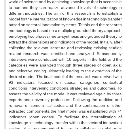
world of science, and by achieving knowledge that is accessible
to humans, they can realize advanced levels of technology in
different industries. The aim of this research is to establish a
model for the internalization of knowledge in technology transfer
based on sectoral innovation systems. To this end, the research
methodology is based on a multiple grounded theory approach,
employing two phases: meta-synthesis and grounded theory to
extract the dimensions and indicators of the model. Initially, after
collecting the relevant literature and reviewing existing studies,
related research was identified and analyzed. Subsequently,
interviews were conducted with 18 experts in the field, and the
categories were analyzed through three stages of open, axial,
and selective coding, ultimately leading to the extraction of the
desired model. The final model of the research was derived with
93 indicators focused on causal categories, contextual
conditions, intervening conditions, strategies, and outcomes. To
assess the validity of the model, it was reviewed again by three
experts and university professors. Following the addition and
removal of some initial codes and the confirmation of other
extracted components, the final model was established with 74
indicators (open codes). To facilitate the internalization of
knowledge in technology transfer within the sectoral innovation
system, it is recommended to create collaborative platforms