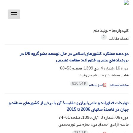
Toggle
vigation
کلیدواژه‌ها =
تولید علم
2
تعداد مقالات:
دو دهه عملکرد کشورهای اسلامی در حال توسعه عضو گروه D8 در
بروندادهای علمی و فناورانه: مطالعه تطبیقی
دوره 10، شماره 4، دی 1399، صفحه
53-68
هاجر صفاهیه؛ زینب شریفی فرد
820.54 K
مشاهده مقاله
اصل مقاله
تولیدات فناورانه و علمی ایران و مقایسۀ آن با برخی از کشورهای منطقه و
جهان در فاصلۀ سالهای 2006 تا 2015
دوره 06، شماره 3، آبان 1395، صفحه
61-74
قاسم آزادی احمدآبادی؛ حمزه علی نورمحمدی
784.2 K