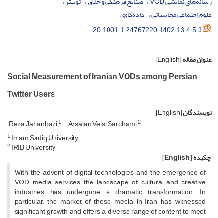
رسانه‌های نمایشی VOD
صنایع فرهنگی و خلاق
توییتر
علوم اجتماعی محاسباتی
داده‌کاوی
20.1001.1.24767220.1402.13.4.5.3
عنوان مقاله
[English]
Social Measurement of Iranian VODs among Persian
Twitter Users
نویسندگان
[English]
1
2
Reza Jahanbazi
Arsalan Veisi Sarchami
1
Imam Sadiq University
2
IRIB University
چکیده
[English]
With the advent of digital technologies and the emergence of
VOD media services, the landscape of cultural and creative
industries has undergone a dramatic transformation. In
particular, the market of these media in Iran has witnessed
significant growth and offers a diverse range of content to meet