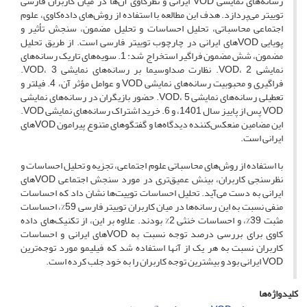
رسانه‌های نمایشی VOD ایرانی و نظرکاوی آن‌ها در میان کاربران فارسی
توییتر می‌پردازد. هدف این مطالعه با استفاده از روش‌های داده‌کاوی، علوم
اجتماعی محاسباتی، تحلیل احساسات و تحلیل مضمون، سنجش تأثیر و
پویایی VODهای ایرانی در چارچوب توییتر فارسی است. از طریق تحلیل
مضمون، شش مضمون فراگیر استخراج شد: 1. سویه‌های تاریک رسانه‌های
نمایشی VOD، 2. نظارت صداوسیما بر رسانه‌های نمایشی VOD، 3.
فراگیری و محبوبیت رسانه‌های نمایشی VOD و عوامل مؤثر آن، 4. فیلتر و
تعطیلی رسانه‌های نمایشی VOD، 5. حضور بازیگران در رسانه‌های نمایشی
VOD پس از پاییز سال 1401، و 6. خرید اشتراک رسانه‌های نمایشی VOD.
این مضامین منعکس‌کننده دیدگاه‌ها و گفتگوهای متنوع پیرامون VODهای
ایرانی است.
با استفاده از روش‌های محاسباتی علوم اجتماعی، تجزیه و تحلیل احساسات و
نظرسنجی کاربران، بینش عمیق‌تری در مورد سنجش اجتماعی VODهای
ایرانی به دست می‌آید. تحلیل احساسات توییت‌ها نشان داد که احساسات
منفی نسبت به این رسانه‌ها در میان کاربران توییتر فارسی 59%، احساسات
مثبت 39%، و احساسات خنثی 2% بودند. علاوه بر این، از تکنیک‌های داده
کاوی برای بررسی درصد توجه نسبت به VODهای ایرانی و احساسات
کاربران نسبت به هر یک از آنها استفاده شد که فیلیمو مورد توجه‌ترین
VOD ایرانی بود و بیشترین توجه کاربران را به خود جلب کرده است.
کلیدواژه‌ها