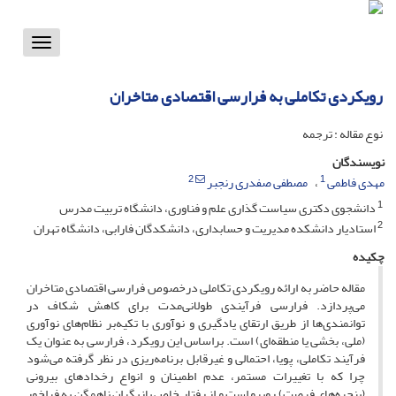
Toggle
vigation
رویکردی تکاملی به فرارسی اقتصادی متاخران
نوع مقاله : ترجمه
نویسندگان
2
1
مهدی فاطمی
مصطفی صفدری رنجبر
1
دانشجوی دکتری سیاست گذاری علم و فناوری، دانشگاه تربیت مدرس
2
استادیار دانشکده مدیریت و حسابداری، دانشکدگان فارابی، دانشگاه تهران
چکیده
مقاله حاضر به ارائه رویکردی تکاملی درخصوص فرارسی اقتصادی متاخران
می‌پردازد. فرارسی فرآیندی طولانی‌مدت برای کاهش شکاف در
توانمندی‌ها از طریق ارتقای یادگیری و نوآوری با تکیه‌بر نظام‌های نوآوری
(ملی، بخشی یا منطقه‌ای) است. براساس این رویکرد، فرارسی به عنوان یک
فرآیند تکاملی، پویا، احتمالی و غیرقابل‌ برنامه‌ریزی در نظر گرفته می‌شود
چرا که با تغییرات مستمر، عدم اطمینان و انواع رخدادهای بیرونی
(پنجره‌های فرصت) روبرو است و از رفتار خاص بازیگران ناهمگن به فراخور