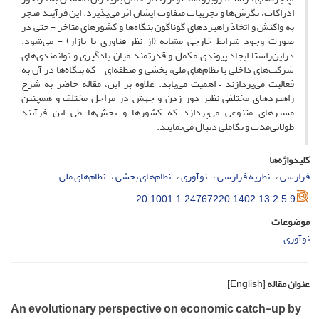
ادراکات، نگرش‌ها و تجربیات متفاوت ایشان اثر می‌پذیرد. این فرآیند منجر
به واکنش‌ و اتخاذ راهبردهای گوناگون بنگاه‌ها و کشورهای متاخر - حتی در
صورت وجود شرایط خارجی مشابه (از نظر فناوری یا بازار) - می‌شود.
دراین‌راستا ایجاد پیوندی مکمل و قدرتمند میان یادگیری و توانمندی‌های
شرکت‌های داخلی با نظام‌های ملی، بخشی و منطقه‌ای - که بنگاه‌ها در آن به
فعالیت می‌پردازند – اهمیت می‌یابد. علاوه بر این، مقاله حاضر به شرح
راهبردهای مختلفی نظیر دور زدن و جهش در مراحل مختلف و همچنین
مسیرهای متنوعی می‌پردازد که کشورها و بخش‌ها طی این فرآیند
طولانی‌مدت و تکاملی دنبال می‌نمایند.
کلیدواژه‌ها
فرارسی
نظریه فرارسی
نوآوری
نظام‌های بخشی
نظام‌های ملی
20.1001.1.24767220.1402.13.2.5.9
موضوعات
نوآوری
عنوان مقاله
[English]
An evolutionary perspective on economic catch-up by