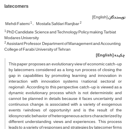
latecomers
نویسندگان
[English]
1
2
Mehdi Fatemi
Mostafa Safdari Ranjbar
1
PhD Candidate, Science and Technology Policy making, Tarbiat
Modares University
2
Assistant Professor, Department of Management and Accounting,
College of Farabi, University of Tehran
چکیده
[English]
This paper proposes an evolutionary view of economic catch-up
by latecomers, considered as a long run process of closing the
gap in capabilities by promoting learning and innovation in
interaction with innovation systems (national, sectoral or
regional). According to this perspective, catch-up is viewed as a
dynamic evolutionary process which is not deterministic and
cannot be planned in details because it faces uncertainty and
continuous change; is associated with a variety of exogenous
events (windows of opportunity) and is the result of the
idiosyncratic behavior of heterogeneous actors characterized by
different understanding, views and experiences. This process
leads to a variety of responses and strategies by latecomer firms