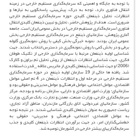
با توجه به جایگاه و اهمیتی که سرمایه‌گذاری مستقیم خارجی در زمینه
انتقال فناوری دارد، توجه به درک، پیش‌بینی، پاسخگویی به نیازها و
انتظارات، تحلیل ذینفعان کلیدی حوزه سرمایه‌گذاری مستقیم خارجی
ضروری است. هدف از پژوهش حاضر، تحلیل و تبیین ذینفعان کلیدی انتقال
فناوری (سرمایه‌گذاری مستقیم خارجی) در بخش عمومی ایران است. جامعه
آماری پژوهش، سازمانهای ذینفع در سرمایه‌گذاری مستقیم خارجی بخش
عمومی ایران بودند. نمونه خبرگی بخش کیفی با روش نمونه‌گیری گلوله
برفی و در بخش کمی با روش نمونه‌گیری در دسترس انتخاب شدند. جهت
شناسایی اولیه ذینفعان مرتبط با سرمایه‌گذاری خارجی از تکنیک طوفان
فکری، جهت شناسایی انتظارات ذینفعان از روش تحلیل تم براون و کلارک
(2006) و جهت شناسایی ذینفعان کلیدی از ماتریس علاقه _ قدرت استفاده
شد. یافته ها حاکی از 19 سازمان اولیه ذینفع در حوزه سرمایه‌گذاری
مستقیم خارجی در مرحله اول و انتظارات ذینفعان در 4 تم اصلی عوامل
اقتصادی، عوامل اجتماعی، عوامل فرهنگی و عوامل مدیریتی و حقوقی بود و
سازمانهای: وزارت امور اقتصادی و دارایی، سازمان برنامه و بودجه، مرکز
سرمایه‌گذاری خارجی، وزارت صنعت، معدن و تجارت، بانک مرکزی، وزارت
کشور، سازمانهای غیردولتی، اتاق بازرگانی مازندران، مناطق آزاد تجاری،
ریاست جمهوری به عنوان ذینفعان کلیدی شناسایی شدند. در نتیجه توجه
به عوامل اقتصادی، اجتماعی، فرهنگی و مدیریتی- حقوقی به
خط‌مشی‌گذاران امر، در جهت برآوردن انتظارات ذینفعان کلیدی و جذب
سرمایه‌گذاریهای بیشتر خارجی در کشورمان توصیه شد.