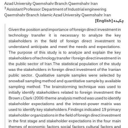
Azad University, Qaemshahr Branch, Qaemshahr, Iran
3
Assistant Professor, Department of Industrial engineering,
Qaemshahr Branch, Islamic Azad University, Qaemshahr, Iran
چکیده
[English]
Given the position and importance of foreign direct investment in
technology transfer, it is necessary to analyze the key
stakeholders in the field of foreign direct investment to
understand, anticipate, and meet the needs and expectations.
The purpose of this study is to analyze and explain the key
stakeholders of technology transfer (foreign direct investment) in
the public sector of Iran.The statistical population of the study
was the stakeholders in foreign direct investment of the Iranian
public sector. Qualitative sample samples were selected by
snowball sampling method and quantitative sample by available
sampling method. The brainstorming technique was used to
initially identify stakeholders related to foreign investment, the
Brown & Clark (2006) theme analysis method was used to identify
stakeholder expectations, and the interest-power matrix was
used to identify key stakeholders.Findings indicated 19 primary
stakeholder organizations in the field of foreign direct investment
in the first stage and stakeholder expectations in the four main
themes of economic factors, social factors, cultural factors and