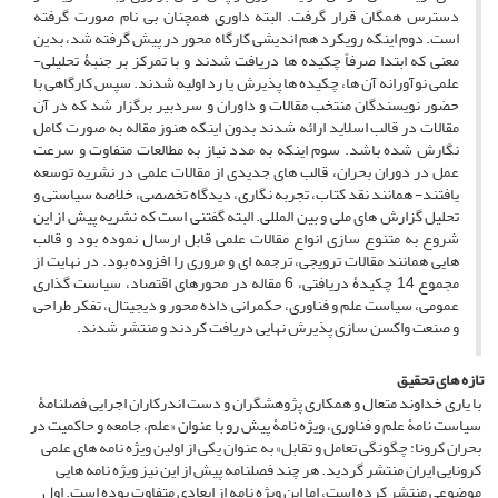
دسترس همگان قرار گرفت. البته داوری همچنان بی نام صورت گرفته
است. دوم اینکه رویکرد هم اندیشی کارگاه محور در پیش گرفته شد، بدین
معنی که ابتدا صرفاً چکیده ها دریافت شدند و با تمرکز بر جنبۀ تحلیلی-
علمی نوآورانه آن ها، چکیده ها پذیرش یا رد اولیه شدند. سپس کارگاهی با
حضور نویسندگان منتخب مقالات و داوران و سردبیر برگزار شد که در آن
مقالات در قالب اسلاید ارائه شدند بدون اینکه هنوز مقاله به صورت کامل
نگارش شده باشد. سوم اینکه به مدد نیاز به مطالعات متفاوت و سرعت
عمل در دوران بحران، قالب های جدیدی از مقالات علمی در نشریه توسعه
یافتند- همانند نقد کتاب، تجربه نگاری، دیدگاه تخصصی، خلاصه سیاستی و
تحلیل گزارش های ملی و بین المللی. البته گفتنی است که نشریه پیش از این
شروع به متنوع سازی انواع مقالات علمی قابل ارسال نموده بود و قالب
هایی همانند مقالات ترویجی، ترجمه ای و مروری را افزوده بود. در نهایت از
مجموع 14 چکیدۀ دریافتی، 6 مقاله در محورهای اقتصاد، سیاست گذاری
عمومی، سیاست علم و فناوری، حکمرانی داده محور و دیجیتال، تفکر طراحی
و صنعت واکسن سازی پذیرش نهایی دریافت کردند و منتشر شدند.
تازه های تحقیق
با یاری خداوند متعال و همکاری پژوهشگران و دست اندرکاران اجرایی فصلنامۀ
سیاست نامۀ علم و فناوری، ویژه نامۀ پیش رو با عنوان «علم، جامعه و حاکمیت در
بحران کرونا: چگونگی تعامل و تقابل» به عنوان یکی از اولین ویژه نامه های علمی
کرونایی ایران منتشر گردید. هر چند فصلنامه پیش از این نیز ویژه نامه هایی
موضوعی منتشر کرده است، اما این ویژه نامه از ابعادی متفاوت بوده است. اول