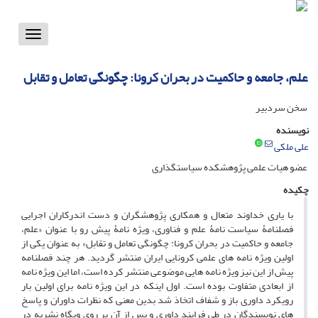
Toggle
vigation
علم، جامعه و حاکمیت در بحران کرونا: چگونگی تعامل و تقابل
سخن سردبیر
نویسنده
علی ملکی
عضو هیات علمی پژوهشکده سیاستگذاری
چکیده
با یاری خداوند متعال و همکاری پژوهشگران و دست اندرکاران اجرایی
فصلنامۀ سیاست نامۀ علم و فناوری، ویژه نامۀ پیش رو با عنوان «علم،
جامعه و حاکمیت در بحران کرونا: چگونگی تعامل و تقابل» به عنوان یکی از
اولین ویژه نامه های علمی کرونایی ایران منتشر گردید. هر چند فصلنامه
پیش از این نیز ویژه نامه هایی موضوعی منتشر کرده است، اما این ویژه نامه
از ابعادی متفاوت بوده است. اول اینکه در این ویژه نامه برای اولین بار
رویکرد داوری باز و شفاف اتخاذ شد بدین معنی که نظرات داوران و پاسخ
های نویسندگان در طی فرایند داوری و پس از آن بر روی وبگاه نشریه در