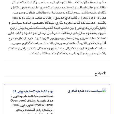
حضور نویسندگان منتخب مقالات و داوران و سردبیر برگزار شد که در آن
مقالات در قالب اسلاید ارائه شدند بدون اینکه هنوز مقاله به صورت کامل
نگارش شده باشد. سوم اینکه به مدد نیاز به مطالعات متفاوت و سرعت
عمل در دوران بحران، قالب های جدیدی از مقالات علمی در نشریه توسعه
یافتند- همانند نقد کتاب، تجربه نگاری، دیدگاه تخصصی، خلاصه سیاستی و
تحلیل گزارش های ملی و بین المللی. البته گفتنی است که نشریه پیش از این
شروع به متنوع سازی انواع مقالات علمی قابل ارسال نموده بود و قالب هایی
همانند مقالات ترویجی، ترجمه ای و مروری را افزوده بود. در نهایت از مجموع
14 چکیدۀ دریافتی، 6 مقاله در محورهای اقتصاد، سیاست گذاری عمومی،
سیاست علم و فناوری، حکمرانی داده محور و دیجیتال، تفکر طراحی و صنعت
واکسن سازی پذیرش نهایی دریافت کردند و منتشر شدند.
مراجع
دوره 10، شماره 2 - شماره پیاپی 31
فصلنامه سیاست نامه علم و فناوری با
هدف داوری باز و شفاف (Open peer
review (OPR)) نتایج داوری مقالات
این شماره را در قسمت فایل های