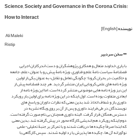
Science, Society and Governance in the Corona Crisis:
How to Interact
نویسنده
[English]
Ali Maleki
Ristip
سخن سردبیر
با یاری خداوند متعال و همکاری پژوهشگران و دست اندرکاران اجرایی
فصلنامۀ سیاست نامۀ علم و فناوری، ویژه نامۀ پیش رو با عنوان «علم، جامعه
و حاکمیت در بحران کرونا: چگونگی تعامل و تقابل» به عنوان یکی از اولین
ویژه نامه های علمی کرونایی ایران منتشر گردید. هر چند فصلنامه پیش از
این نیز ویژه نامه هایی موضوعی منتشر کرده است، اما این ویژه نامه از
ابعادی متفاوت بوده است. اول اینکه در این ویژه نامه برای اولین بار رویکرد
داوری باز و شفاف اتخاذ شد بدین معنی که نظرات داوران و پاسخ های
نویسندگان در طی فرایند داوری و پس از آن بر روی وبگاه نشریه در
دسترس همگان قرار گرفت. البته داوری همچنان بی نام صورت گرفته است.
دوم اینکه رویکرد هم اندیشی کارگاه محور در پیش گرفته شد، بدین معنی
که ابتدا صرفاً چکیده ها دریافت شدند و با تمرکز بر جنبۀ تحلیلی-علمی
نوآورانه آن ها، چکیده ها پذیرش یا رد اولیه شدند. سپس کارگاهی با