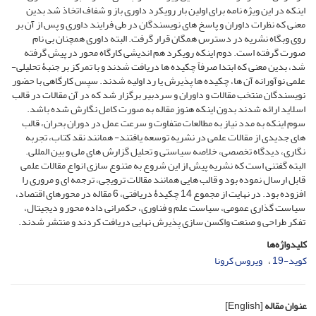
اینکه در این ویژه نامه برای اولین بار رویکرد داوری باز و شفاف اتخاذ شد بدین
معنی که نظرات داوران و پاسخ های نویسندگان در طی فرایند داوری و پس از آن بر
روی وبگاه نشریه در دسترس همگان قرار گرفت. البته داوری همچنان بی نام
صورت گرفته است. دوم اینکه رویکرد هم اندیشی کارگاه محور در پیش گرفته
شد، بدین معنی که ابتدا صرفاً چکیده ها دریافت شدند و با تمرکز بر جنبۀ تحلیلی-
علمی نوآورانه آن ها، چکیده ها پذیرش یا رد اولیه شدند. سپس کارگاهی با حضور
نویسندگان منتخب مقالات و داوران و سردبیر برگزار شد که در آن مقالات در قالب
اسلاید ارائه شدند بدون اینکه هنوز مقاله به صورت کامل نگارش شده باشد.
سوم اینکه به مدد نیاز به مطالعات متفاوت و سرعت عمل در دوران بحران، قالب
های جدیدی از مقالات علمی در نشریه توسعه یافتند- همانند نقد کتاب، تجربه
نگاری، دیدگاه تخصصی، خلاصه سیاستی و تحلیل گزارش های ملی و بین المللی.
البته گفتنی است که نشریه پیش از این شروع به متنوع سازی انواع مقالات علمی
قابل ارسال نموده بود و قالب هایی همانند مقالات ترویجی، ترجمه ای و مروری را
افزوده بود. در نهایت از مجموع 14 چکیدۀ دریافتی، 6 مقاله در محورهای اقتصاد،
سیاست گذاری عمومی، سیاست علم و فناوری، حکمرانی داده محور و دیجیتال،
تفکر طراحی و صنعت واکسن سازی پذیرش نهایی دریافت کردند و منتشر شدند.
کلیدواژه‌ها
کوید-19
ویروس کرونا
عنوان مقاله
[English]