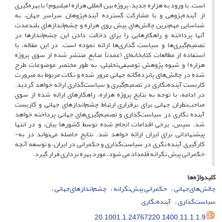
است. با ورود به هزاره جدید، پروژه بین المللی هزاره (میلنیوم) با بهره‌گیری
از آینده‌پژوهی و با مشارکت گسترده آینده‌پژوهان سراسر جهان، به
شناسایی مهم‌ترین چالش‌های پیش روی هزاره و چشم‌اندازهای بلندمدت
آنها پرداخته و راهکارهایی را برای دخالت دادن این چشم‌اندازها در
تصمیم‌گیری‌ها و سیاست گذاری‌ها ارائه نموده است. در این مقاله، با
استفاده از مطالعات کتابخانه‌ای (عمدتاً منابع منتشر شده از سوی پروژه
هزاره) و شیوه پژوهش توصیفی–تحلیلی، به طور مختصر موضوعات طرح
شده در چالش‌های پانزده‌گانه جهانی مرور شده و نکات مربوط به ضرورت
کاربست آینده‌نگاری در تصمیم‌گیری و سیاست‌گذاری ارائه خواهد گردید.
در ادامه، با توجه به نتایج پروژه هزاره، راهکارهای ارائه شده از سوی
صاحب‌نظران جهانی برای برقراری ارتباط چشم‌اندازهای جهانی و کاربست
آینده نگاری در سیاست‌گذاری و تصمیم‌گیری‌های جهانی پرداخته خواهد
شد. سپس، برخی اقدامات انجام شده توسط کشورها بیان، و در انتها
پیشنهاداتی برای ایران ارائه خواهد شد. نتایج حاصله می‌تواند در به-
کارگیری آینده نگری در سیاست‌گذاری و حکمرانی در ایران، و توسعه آنچه
حکمرانی پیش نگرانه قلمداد می شود، مورد بهره برداری قرار گیرد.
کلیدواژه‌ها
چالش‌های‌جهانی
حکمرانی پیش‌نگرانه
چشم‌اندازهای‌‌جهانی
سیاست‌گذاری
آینده‌نگاری
20.1001.1.24767220.1400.11.1.1.9