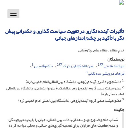
Toggle
vigation
تأثیرات آینده نگاری در تقویت سیاست گذاری و حکمرانی پیش
نگر با تأکید بر چشم اندازهای جهانی
نوع مقاله : مقاله علمی پژوهشی
نویسندگان
3
2
1
مهکامه طاعتی
عین الله کشاورز ترک
حاکم قاسمی
3
فرهاد درویشی سه تلانی
1
دانشجوی دکتری آینده‌پژوهی، دانشگاه بین‌المللی امام خمینی (ره)
2
عضو هیئت علمی گروه آینده‌پژوهی دانشکدۀ علوم اجتماعی، دانشگاه بین‌المللی
امام خمینی (ره)
3
عضو هیئت علمی گروه آینده‌پژوهی، دانشگاه بین‌المللی امام خمینی (ره)
چکیده
شتاب علم و فناوری و توسعه ارتباطات بین المللی، جهان را با پدیده پیچیدگی
و عدم قطعیت های فراوان برای تصمیم‌گیری‌های جهانی و محلی مواجه کرده