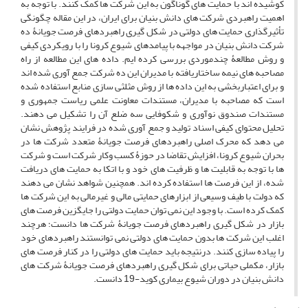
کوشیده اند با حمایت های گوناگون به این شرکت ها کمک کنند. با توجه به
اهمیت راهبردی شرکت های دانش بنیان برای ایران، در این مقاله چگونگی
تأثیرگذاری حمایت های دولتی در شکل گیری راهبردهای فرصت جویانۀ ده
شرکت دانش بنیان در مواجهه با پیامدهای شیوع کرونا را با رویکردی کیفی
و روش مطالعۀ چندموردی بررسی کرده ایم. داده های این مطالعه از راه
مصاحبه های نیمه ساختاریافته با مدیران این ده شرکت جمع آوری شده اند
و برای اعتباربخشی به این داده ها از روش مثلثی سازی منابع استفاده شده
است که مصاحبه با مدیران، مستندات معاونت علمی ریاست جمهوری و
مستندات صندوق نوآوری و شکوفایی سه ضلع آن را تشکیل می دهند.
تحلیل محتوای کیفی اسناد تولید و جمع آوری شده در فرایند پژوهش نشان
می دهد که محرک اصلی راهبردهای فرصت جویانۀ متعدد شرکت ها در
بحران شیوع کرونا، افزایش تقاضا در حوزۀ کسب وکار شرکت است و شرکت
ها با توجه به قابلیت ها و ظرفیت های خود و با اتکا به حمایت های دریافت
شده، از این فرصت ها استفاده کرده اند. همچنین شواهد نشان می دهند
که دولت با طیف وسیعی از ابزارهای حمایتی مالی و غیرمالی به این شرکت ها
کمک کرده است. با وجود این نمی توان حمایت دولتی را جایگزین فرصت های
بازار در شکل گیری راهبردهای فرصت جویانۀ شرکت ها دانست؛ هرچند
اغلب این شرکت ها بدون حمایت های دولتی نمی توانستند راهبردهای خود
را پیاده سازی کنند. درنتیجه باید حمایت های دولتی را در کنار فرصت های
بازار، مکملی حیاتی برای شکل گیری راهبردهای فرصت جویانۀ شرکت های
دانش بنیان در دوران شیوع بیماری کوید-19 دانست.