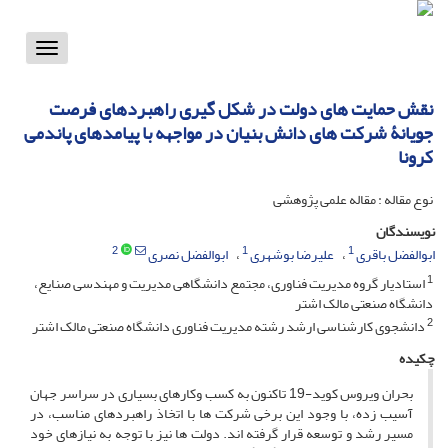
Toggle
vigation
نقش حمایت های دولت در شکل گیری راهبردهای فرصت
جویانۀ شرکت های دانش بنیان در مواجهه با پیامدهای پاندمی
کرونا
نوع مقاله : مقاله علمی پژوهشی
نویسندگان
2
1
1
ابوالفضل باقری
علیرضا بوشهری
ابوالفضل نصری
1
استادیار گروه مدیریت فناوری، مجتمع دانشگاهی مدیریت و مهندسی صنایع،
دانشگاه صنعتی مالک اشتر
2
دانشجوی کارشناسی ارشد رشته مدیریت فناوری دانشگاه صنعتی مالک اشتر
چکیده
بحران ویروس کوید-19 تاکنون به کسب وکارهای بسیاری در سراسر جهان
آسیب زده، با وجود این برخی شرکت ها با اتخاذ راهبردهای مناسب، در
مسیر رشد و توسعه قرار گرفته اند. دولت ها نیز با توجه به نیازهای خود