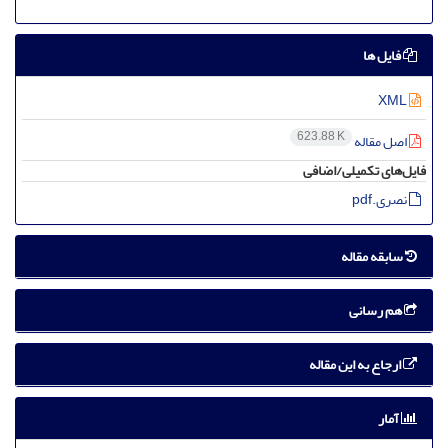
فایل ها
XML
623.88 K
اصل مقاله
فایل‌های تکمیلی/اضافی
نصری.pdf
سابقه مقاله
هم رسانی
ارجاع به این مقاله
آمار