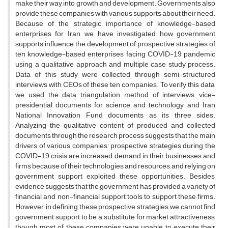
make their way into growth and development. Governments also
provide these companies with various supports about their need.
Because of the strategic importance of knowledge-based
enterprises for Iran, we have investigated how government
supports influence the development of prospective strategies of
ten knowledge-based enterprises facing COVID-19 pandemic
using a qualitative approach and multiple case study process.
Data of this study were collected through semi-structured
interviews with CEOs of these ten companies. To verify this data,
we used the data triangulation method of interviews, vice-
presidential documents for science and technology, and Iran
National Innovation Fund documents as its three sides.
Analyzing the qualitative content of produced and collected
documents through the research process suggests that the main
drivers of various companies' prospective strategies during the
COVID-19 crisis are increased demand in their businesses and
firms because of their technologies and resources, and relying on
government support exploited these opportunities. Besides,
evidence suggests that the government has provided a variety of
financial and non-financial support tools to support these firms.
However, in defining these prospective strategies, we cannot find
government support to be a substitute for market attractiveness,
though most of these companies were unable to execute their