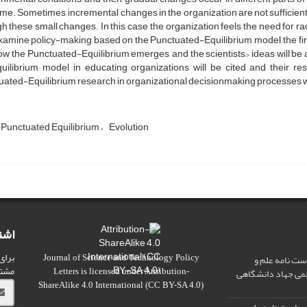
ime. Sometimes, incremental changes in the organization are not sufficient
h these small changes. In this case, the organization feels the need for ra
examine policy-making based on the Punctuated-Equilibrium model, the first
w the Punctuated-Equilibrium emerges, and the scientists› ideas will be 
uilibrium model in educating organizations will be cited and their res
ated-Equilibrium research in organizational decisionmaking processes wi
Punctuated Equilibrium
Evolution
اشت
برای
ت نامه علم و
Journal of Science and Technology Policy
مشت
علمی جهاد دانشگاهی
Letters
is licensed under
Attribution-
ShareAlike 4.0 International
(CC BY-SA 4.0)