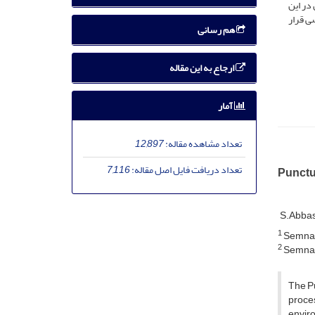
در این
ی قرار
هم رسانی
ارجاع به این مقاله
آمار
تعداد مشاهده مقاله:
12,897
تعداد دریافت فایل اصل مقاله:
7,116
Punctu
S.Abbas
1
Semnan
2
Semnan
The Pu
proces
enviro