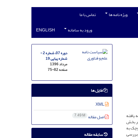
ویژه نامه ها
تماس با ما
ورود به سامانه
ENGLISH
دوره 07، شماره 2 -
شماره پیاپی 19
مرداد 1396
صفحه
75-82
فایل ها
XML
 یافته
7.49 M
اصل مقاله
در بخش
وچک به
 بررسی
سابقه مقاله