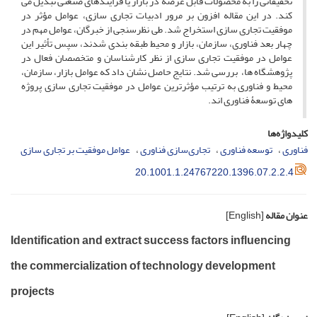
تحقیقاتی را به محصولات قابل عرضه در بازار یا فرایندهای صنعتی تبدیل می
کند. در این مقاله افزون بر مرور ادبیات تجاری سازی، عوامل مؤثر در
موفقیت تجاری سازی استخراج شد. طی نظرسنجی از خبرگان، عوامل مهم در
چهار بعد فناوری، سازمان، بازار و محیط طبقه بندی شدند، سپس تأثیر این
عوامل در موفقیت تجاری سازی از نظر کارشناسان و
متخصصان فعال در
پژوهشگاه ها،
بررسی شد. نتایج حاصل نشان داد که عوامل بازار،
سازمان،
محیط و فناوری
به ترتیب
مؤثرترین عوامل در موفقیت تجاری سازی پروژه
های توسعۀ فناوری اند.
کلیدواژه‌ها
فناوری
توسعه فناوری
تجاری‌سازی فناوری
عوامل موفقیت بر تجاری سازی
20.1001.1.24767220.1396.07.2.2.4
عنوان مقاله
[English]
Identification and extract success factors influencing
the commercialization of technology development
projects