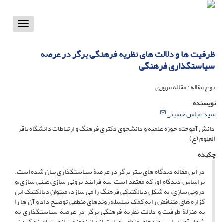
Toggle
vigation
ظرفیت ها و دلالت های نظریه فرهنگی برگر در عرصه
سیاستگذاری فرهنگی
نوع مقاله : مقاله مروری
نویسنده
سید عباس حسینی
دانش آموخته حوزه علمیه و دانشجوی دکتری فرهنگ و ارتباطات دانشگاه باقر
العلوم (ع)
چکیده
در این مقاله دیدگاه های پیتر برگر در عرصۀ سیاستگذاری بیان شده است.
براساس دیدگاه او، که معتقد است سه فرایند برونی سازی،عینی سازی،و
درونی سازی، به شکل دیالکتیکی فرهنگ را می سازد، میتوان دیالکتیک این
گزاره های متناقض را به کمک سلسله روندهای منطقی توضیح داد و آن ها را
به منزلۀ ظرفیت و دلالت نظریۀ فرهنگی برگر در عرصۀ سیاستگذاری به
شمار آورد. این روندهای منطقی عبارت اند از نمونه سازی، نهادینه کردن،