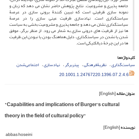
جامعه پذیری و مشروعیت. نتایج پژوهش حاضر نشان می دهد که زبان و
نمونه سازی ظرفیتی است که تبیین کنندۀ برونی سازی در عرصۀ
سیاستگذاری است. نهادسازی ظرفیت عینی سازی را در عرصۀ
سیاستگذاری نشان می دهد و جامعه پذیری و مشروعیت بخشی به سیاست
ها نیز از ظرفیت های درونی سازی به شمار می رود. از منظر برگر، موفق
شدن یا نشدن در سیاستگذاری، دلیل هماهنگ بودن یا نبودن این ظرفیت
ها در این چرخۀ دیالکتیکی است.
کلیدواژه‌ها
سیاست‌گذاری
‌ نظریۀ‌فرهنگی
‌ پیتر‌برگر
‌ نهادسازی
‌ اجتماعی‌شدن
20.1001.1.24767220.1396.07.2.4.6
عنوان مقاله
[English]
"Capabilities and implications of Burger's cultural
theory in the field of cultural policy"
نویسنده
[English]
abbas hoseini