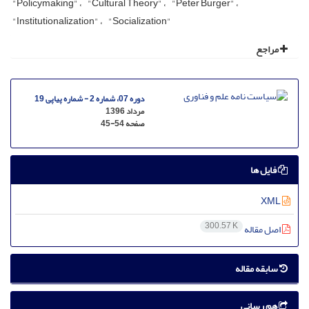
"Policymaking"
"Cultural Theory"
"Peter Burger"
"Institutionalization"
"Socialization"
مراجع
دوره 07، شماره 2 - شماره پیاپی 19
مرداد 1396
صفحه
45-54
فایل ها
XML
300.57 K
اصل مقاله
سابقه مقاله
هم رسانی