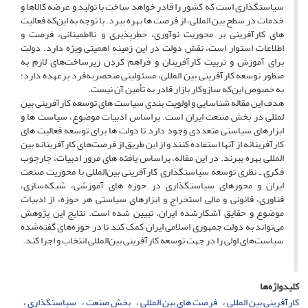
سیاستگذاری است که کشور را قادر خواهد ساخت با تولید و عرضه کالاها و
خدمات در سطح بین المللی، از فرصت ها بهره ببرد. با توجه به این‌که فعالیت
های کارآفرینی بر محوریت نوآوری، خطرپذیری و نااطمینانی، فرصت و
اطلاعات استوار است، نقش دولت در این زمینه اهمیتی ویژه دارد. دولت
برای آموزش و تربیت کارآفرینان و فراهم کردن زیرساخت‌های لازم به
منظور توسعه کارآفرینی بین المللی، مسئولیتی منحصربه‌فرد برعهده دارد؛
به خصوص این‌که سازوکار بازار قادر به تأمین آن نیست.
هدف این مقاله شناسایی و اولویت بندی سیاست های توسعه کارآفرینی بین
لمللی در بخش صنعت ایران است. براساس ادبیات موضوع، سیاست ها و
ابزارهای سیاستی متعددی وجود دارد تا دولت ها برای توسعه فعالیت های
کارآفرینانه از آنها استفاده کنند و از این طریق از فرصت‌های کارآفرینانه بین
المللی بهره‌ ببرند. در این مقاله، براساس یافته های مرور ادبیات، چارچوب
فکری ـ نظری توسعه سیاستگذاری کارآفرینی بین‌المللی با محوریت صنعت
ایران و محورهای سیاستگذاری در حوزه های آموزشی، شبکه‌سازی،
فناوری، قانونی و مالی استخراج و ابزارهای سیاستی هر حوزه، از ادبیات
موضوع و حقایق آشکارشده ایران، تبیین شده است. نتایج این پژوهش
می‌تواند به دولت جمهوری اسلامی‌ ایران کمک کند تا در حوزه‌های گفته‌شده
سیاست‌های اولی را در جهت توسعه کارآفرینی بین‌المللی انتخاب و اجرا کند.
کلیدواژه‌ها
کارآفرینی بین المللی
فرصت های بین المللی
بخش صنعت
سیاستگذاری