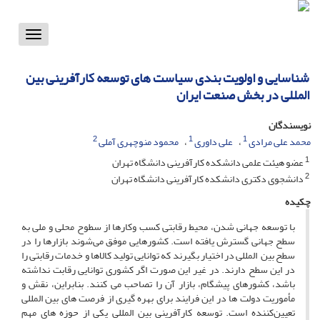
Toggle
vigation
شناسایی و اولویت بندی سیاست های توسعه کارآفرینی بین
المللی در بخش صنعت ایران
نویسندگان
2
1
1
محمد علی مرادی
علی داوری
محمود منوچهری آملی
1
عضو هیئت علمی دانشکده کارآفرینی دانشگاه تهران
2
دانشجوی دکتری دانشکده کارآفرینی دانشگاه تهران
چکیده
با توسعه جهانی شدن، محیط رقابتی کسب وکارها از سطوح محلی و ملی به
سطح جهانی گسترش یافته است. کشورهایی موفق می‌شوند بازارها را در
سطح بین المللی در اختیار بگیرند که توانایی تولید کالاها و خدمات رقابتی را
در این سطح دارند. در غیر این صورت اگر کشوری توانایی رقابت نداشته
باشد، کشورهای پیشگام، بازار آن را تصاحب می کنند. بنابراین، نقش و
مأموریت دولت ها در این فرایند برای بهره گیری از فرصت های بین المللی
تعیین‌کننده است. توسعه کارآفرینی بین المللی یکی از حوزه های مهم