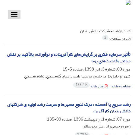
Toggle
vigation
کلیدواژه‌ها =
شرکت دانش بنیان
2
تعداد مقالات:
تأثیر سرمایه فکری بر گرایش‌های کارآفرینانه و نوآورانه: باتأکید بر نقش
میانجی قابلیت‌های پویا
دوره 09، شماره 3، آذر 1398، صفحه
5-15
شهرام خلیل نژاد؛ حلیمه یوسفی طبس؛ عماد گلمحمدی؛ نشاط محمدی
488.4 K
مشاهده مقاله
اصل مقاله
رشد سریع یا آهسته : درک تنوع مسیرها و سرعت رشد اولیه ی شرکتهای
دانش بنیان کارآفرین
دوره 07، شماره 1، اردیبهشت 1396، صفحه
99-135
زهره رحیمی راد؛ علی دیوسالار
2.73 M