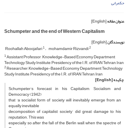
حکمرانی
عنوان مقاله
[English]
Schumpeter and the end of Western Capitalism
نویسندگان
[English]
1
2
Roohallah Aboojafari
mohamdamir Rizvandi
1
Assistant Professor , Knowledge-Based Economy Department
Technology Study Institute, Presidency of the I.R. of IRAN Tehran, Iran
2
Researcher, Knowledge-Based Economy Department Technology
Study Institute, Presidency of the I.R. of IRAN Tehran, Iran
چکیده
[English]
Schumpeter’s forecast in his Capitalism, Socialism and
Democracy (1942)
that ‘a socialist form of society will inevitably emerge from an
equally inevitable
decomposition of capitalist society’ did great damage to his
reputation. This was
especially so after the fall of the Berlin wall, when the spectre of