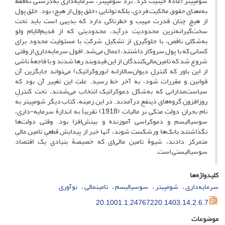
شومپیتر اعادۀ حیثیت کرد. نزد شومپیتر، سرمایه‌داری به‌درستی نه‌فقط
به‌معنای حقوق مالکیت فردی، بلکه تواناییِ «خلق پول از هیچ» بود. خلق پول
از هیچ چنان قدرت مهیب و خطرناکی دارد که بدیهی است باید تحت
سخت‌گیرانه‌ترین محدودیت درآید، محدودیتی که از قدیم‌الایام ولو
به‌شکلی ناقص، با جلوگیری از تشکیل شرکتِ با مسئولیت محدود برای
کسانی که با پول سروکار داشتند، اِعمال می‌شد. افول سرمایه‌داری از وقتی
شروع شد که تامین‌مالی‌کنندگان از این قیدوبند رها شدند و با فاجعۀ ناشی
از این باور که کنترلِ دیوان‌سالارانه (بوروکراتیک) می‌تواند جایگزین آن
قوانین و مقررات شود، به آخر خط رسید. علتِ این تغییر آن بود که
سیاست‌مدارانی که به‌شکل دموکراتیک انتخاب می‌شدند، تحت کنترلِ
روزافزونِ گروه‌های ذینفع درآمدند. در این زمینه، کتاب دیگر شومپیتر به
نام بحرانِ دولتِ متکی بر مالیات (1918) تقریباً به اندازۀ سرمایه-داری،
سوسیالیسم و دموکراسی آموزنده و بینش‌افزا بود. وقتی دولت‌ها
نگذاشتند بانک‌ها ورشکست شوند، آنها خبر از پیدایش قطعیِ تامین مالیِ
متمرکز دادند، شیوۀ تامین مالی‌ای که خصیصۀ بنیادیِ یک اقتصاد
سوسیالیستی است.
کلیدواژه‌ها
سرمایه‌داری
شومپیتر
سوسیالیسم
تامینمالی
نوآوری
20.1001.1.24767220.1403.14.2.6.7
موضوعات