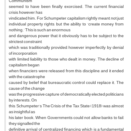
Communism
seemed to have been finally exorcised. The current financial
crisis, however, has
vindicated him. For Schumpeter, capitalism rightly meant, not just
individual property rights, but the ability to ‘create money from
nothing.’ This is such an enormous
and dangerous power that it obviously has to be subject to the
strictest constraint,
which was traditionally provided, however imperfectly, by denial
of incorporation
with limited liability to those who dealt in money. The decline of
capitalism began
when financiers were released from this discipline, and it ended
with the catastrophe
caused by belief that bureaucratic control could replace it. The
cause of the change
was the progressive capture of democratically elected politicians
by interests. On
this, Schumpeter’s The Crisis of the Tax State (1918) was almost
as insightful as
his later book. When Governments could not allow banks to fail,
they signalled the
definitive arrival of centralized financing, which is a fundamental