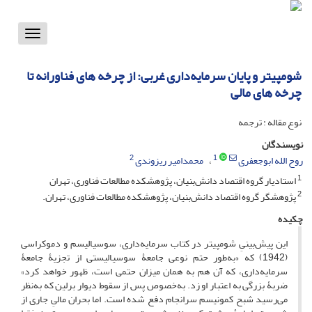
Toggle
vigation
شومپیتر و پایان سرمایه‌داری غربی: از چرخه های فناورانه تا
چرخه های مالی
نوع مقاله : ترجمه
نویسندگان
2
1
روح الله ابوجعفری
محمدامیر ریزوندی
1
استادیار گروه اقتصاد دانش‌بنیان، پژوهشکده مطالعات فناوری، تهران
2
پژوهشگر گروه اقتصاد دانش‌بنیان، پژوهشکده مطالعات فناوری، تهران.
چکیده
این پیش‌بینیِ شومپیتر در کتاب سرمایه‌داری، سوسیالیسم و دموکراسی
(1942) که «به‌طور حتم نوعی جامعۀ سوسیالیستی از تجزیۀ جامعۀ
سرمایه‌داری، که آن هم به همان میزان حتمی است، ظهور خواهد کرد»
ضربۀ بزرگی به اعتبار او زد. به‌خصوص پس از سقوط دیوار برلین که به‌نظر
می‌رسید شبح کمونیسم سرانجام دفع شده است. اما بحران مالیِ جاری از