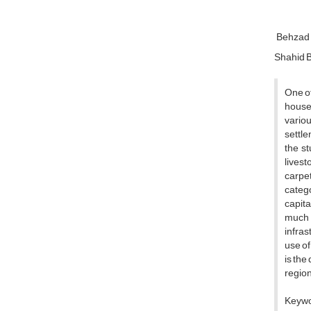
Behzad 
Shahid B
One of
househ
variou
settle
the st
livest
carpet
catego
capita
much 
infras
use of
is the
region
Keywor