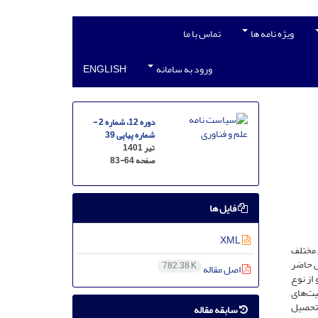
ویژه نامه ها
تماس با ما
ورود به سامانه
ENGLISH
دوره 12، شماره 2 -
شماره پیاپی 39
تیر 1401
صفحه
83-64
فایل ها
XML
 مختلف
ش حاضر
782.38 K
اصل مقاله
از نوع
 (معادن، ظرفیت‌های
 تحصیل
سابقه مقاله