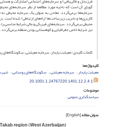
فرزندان و قالی‌بافی) و سرمایه‌های اجتماعی (مشارکت و همدل
گویای آن است که ناحیه مورد مطالعه از نظر سرمایه‌های محیطی
سرمایه‌ها برمی‌گردد. معادن به عنوان یک سرمایه محیطی نه 
کاربری‌ها و تخریب زیرساخت‌ها (راه‌های ارتباطی) شده است. بر
محیطی بر‌می‌گردد. سرمایه‌های فیزیکی و مالی شرایط مناسبی را 
نیز شرایط خاص جغرافیایی و کوهستانی بودن منطقه برمی‌گردد.
کلمات کلیدی: معیشت پایدار، سرمایه معیشتی، سکونتگاه‌های ر
کلیدواژه‌ها
معیشت پایدار
سرمایه معیشتی
سکونتگاه‌های روستایی
شهرست
20.1001.1.24767220.1401.12.2.4.1
موضوعات
سیاستگذاری عمومی
عنوان مقاله
[English]
: Takab region (West Azerbaijan)