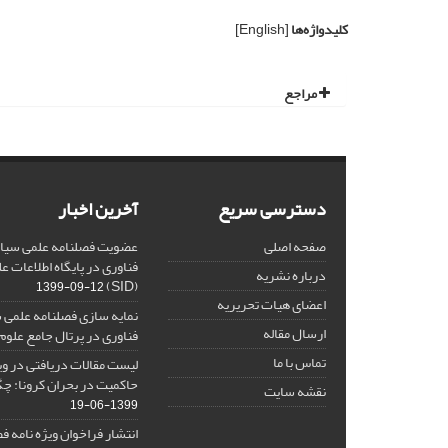
کلیدواژه‌ها
[English]
مراجع
دسترسی سریع
آخرین اخبار
صفحه اصلی
عضویت فصلنامه علمی سیاس
فناوری در پایگاه اطلاعات 
درباره نشریه
(SID)
1399-09-12
اعضای هیات تحریریه
نمایه سازی فصلنامه علمی 
ارسال مقاله
فناوری در پرتال جامع علوم
تماس با ما
لیست مقالات دریافتی در ویژ
حاکمیت در بحران کرونا: چگ
نقشه سایت
1399-06-19
انتشار فراخوان ویژه‏ نامه