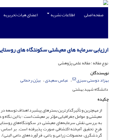
صفحه اصلی
اطلاعات نشریه
اعضای هیات تحریریه
ارزیابی سرمایه های معیشتی سکونتگاه های روستایی (1399-1375) مورد: ناحیه تکاب (آذربایجان غ
نوع مقاله : مقاله علمی پژوهشی
نویسندگان
بهزاد دوستی سبزی
عباس سعیدی
بیژن رحمانی
دانشگاه شهید بهشتی
چکیده
از مهم‌ترین و تأثیرگذارترین بسترهای پیشبرد اهداف توسعه د
معیشتی و عوامل جغرافیایی مؤثر بر معیشت است ؛ با این نگاه 
به بررسی نقش سرمایه‌های معیشتی در سکونتگاه‌های روستایی
گردشگری، محصولات زراعی و باغی، فرآورده‌های دامی (لبنی)، م