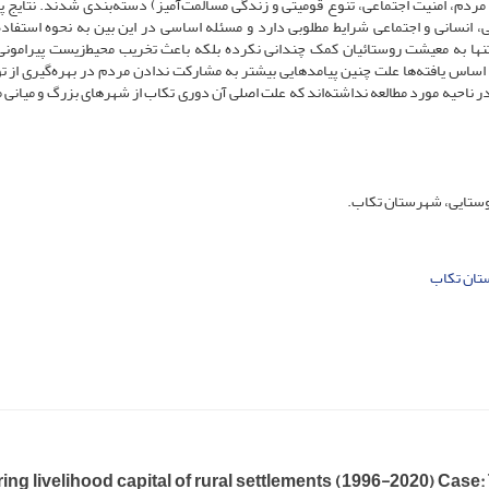
ی مردم، امنیت اجتماعی، تنوع قومیتی و زندگی مسالمت‌آمیز) دسته‌بندی شدند. نتایج
، انسانی و اجتماعی شرایط مطلوبی دارد و مسئله اساسی در این بین به نحوه استفاده 
تنها به معیشت روستائیان کمک چندانی نکرده بلکه باعث تخریب محیط‌زیست پیرامونی،
 اساس یافته‌ها علت چنین پیامدهایی بیشتر به مشارکت ندادن مردم در بهره‌گیری از تو
در ناحیه مورد مطالعه نداشته‌اند که علت اصلی آن دوری تکاب از شهرهای بزرگ و میانی م
وستایی، شهرستان تکاب.
ان تکاب
ng livelihood capital of rural settlements (1996-2020) Case