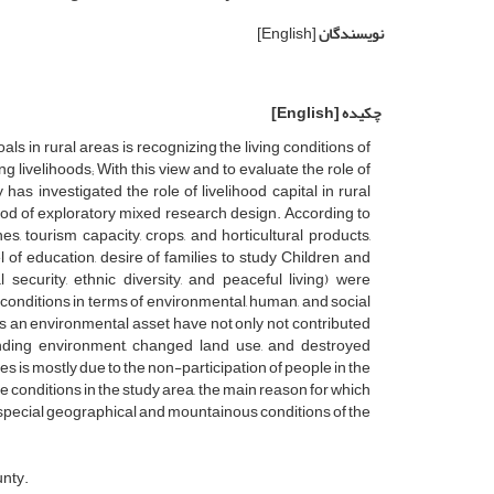
نویسندگان
[English]
چکیده
[English]
s in rural areas is recognizing the living conditions of
g livelihoods; With this view and to evaluate the role of
 has investigated the role of livelihood capital in rural
od of exploratory mixed research design. According to
es, tourism capacity, crops, and horticultural products,
l of education, desire of families to study Children and
 security, ethnic diversity, and peaceful living) were
 conditions in terms of environmental, human, and social
 as an environmental asset have not only not contributed
ounding environment, changed land use, and destroyed
s is mostly due to the non-participation of people in the
le conditions in the study area, the main reason for which
he special geographical and mountainous conditions of the
unty.