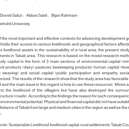
Doosti Sabzi
Abbas Saidi
Bijan Rahmani
ehshti University
 the most important and effective contexts for advancing development goal
olds, their access to various livelihoods, and geographical factors affectin
s livelihood assets in the sustainability of a rural area, the present study
ments in Takab area. This research is based on the mixed research meth
udy, capital in the form of 3 main sections of environmental capital (min
ock products (dairy), pastures, beekeeping products), human capital (leve
 weaving) and social capital (public participation and empathy, social
rized. The results of the research show that the study area has favorable
l, and the main issue in this regard is how to use these resources. Mines
to the livelihood of the villagers, but have also destroyed the surr
tructure (roads). According to the findings, the reason for such consequence
 environmental potential. Physical and financial capital did not have suitab
 distance of Takab from large and medium cities in the region, as well as t
.
ds: Sustainable Livelihood, livelihood capital, rural settlements, Takab Co