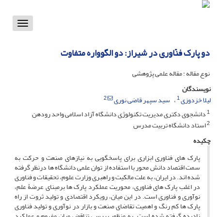
Toggle
vigation
دو پارک فنّاوری در شیراز: دو الگوواره متفاوت
نوع مقاله : مقاله علمی پژوهشی
نویسندگان
2
1
لیلا خزدوزی
سید سپهر قاضی نوری
1
دانشجوی دکتری مدیریت تکنولوژی دانشگاه آزاد اسلامی واحد رودهن
2
استاد دانشگاه تربیت مدرس
چکیده
پارک های فناوری ابزاری برای پاسخگویی به نیازهای صنعت و حرکت به
سمت اقتصاد دانش محور با استفاده از توان علمی دانشگاه ها درنظر گرفته
شده اند. در ایران، به علت مالکیت و راهبری وزارت علوم، تحقیقات و فناوری
در اغلب پارک های فناوری، محوریت عملکرد پارک ها برمبنای عرضۀ علم،
نوآوری و فناوری است. در این میان، رویکرد اقتصادی و تولید ثروت از راه
پارک ها کم رنگ و اهمیت تقاضای صنعت و بازار در نوآوری و تولید فناوری
نادیده گرفته شده است. به منظور بررسی تناقض میان مفهوم و عملکرد