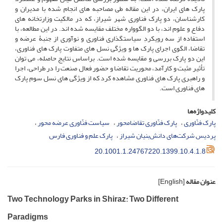
پارک های ایران، در این مقاله طی مصاحبه های انجام شده با مدیران و
کارشناسان، دو پارک فناوری شهر شیراز، که در مالکیت وزارتخانه های
دفاع و علوم اند، با دو الگوواره مختلف مقایسه شده اند. در این مطالعه، با
استفاده از سه رویکردِ سیاستگذاری فناوری و نوآوری از جنبۀ عرضه و
تقاضا، الگوی اجرای پارک ها و ویژگی نسل های متفاوت پارک های فناوری،
این دو پارک بررسی و مقایسه شده است. براساس نتایج حاصله، می توان
تأثیر مثبت و کارآمد، محوریت تقاضا و حضور فعال صنعت را در طراحی، اجرا
و راهبری پارک های فناوری مشاهده کرد که از ویژگی های نسل سوم پارک
های فناوری است.
کلیدواژه‌ها
پارک فنّاوری
پارک فنّاوری تقاضامحور
سیاست فنّاوری عرضه محور
پردیس شرکت‌های دانش‌بنیان شیراز
پارک علم و فناوری فارس
20.1001.1.24767220.1399.10.4.1.8
عنوان مقاله
[English]
Two Technology Parks in Shiraz: Two Different
Paradigms