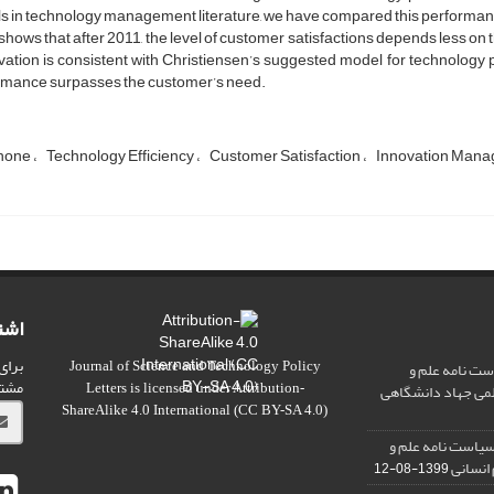
 in technology management literature, we have compared this performanc
shows that after 2011, the level of customer satisfactions depends less o
ation is consistent with Christiensen’s suggested model for technology p
rmance surpasses the customer’s need.
hone
Technology Efficiency
Customer Satisfaction
Innovation Man
اشت
برای
ت نامه علم و
Journal of Science and Technology Policy
مشت
علمی جهاد دانشگاهی
Letters
is licensed under
Attribution-
ShareAlike 4.0 International
(CC BY-SA 4.0)
سیاست نامه علم و
 انسانی
1399-08-12