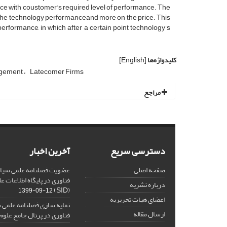
e with coustomer’s required level of performance. The
n the technology performanceand more on the price. This
erformance, in which after a certain point technology’s
کلیدواژه‌ها
[English]
agement
Latecomer Firms
مراجع
دسترسی سریع
آخرین اخبار
صفحه اصلی
عضویت فصلنامه علمی سیاس
فناوری در پایگاه اطلاعات 
درباره نشریه
(SID)
1399-09-12
اعضای هیات تحریریه
نمایه سازی فصلنامه علمی 
ارسال مقاله
فناوری در پرتال جامع علوم