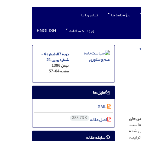
ویژه نامه ها
تماس با ما
ورود به سامانه
ENGLISH
دوره 07، شماره 4 -
شماره پیاپی 21
بهمن 1396
صفحه
57-64
فایل ها
XML
دی های
388.73 K
اصل مقاله
ه است.
رسی شده
ش یافته و به همین ترتیب،
سابقه مقاله