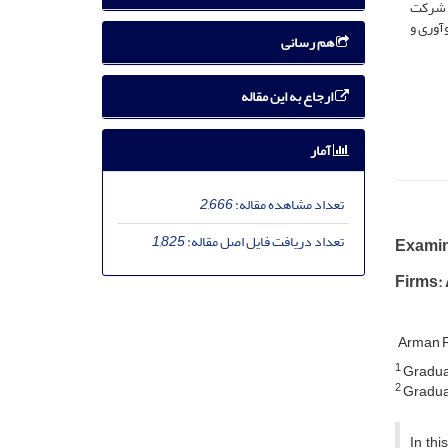
، شرکت
آوری و
هم رسانی
ارجاع به این مقاله
آمار
تعداد مشاهده مقاله:
2,666
تعداد دریافت فایل اصل مقاله:
1,825
Examin
Firms:
Arman 
1
Gradua
2
Graduat
In th