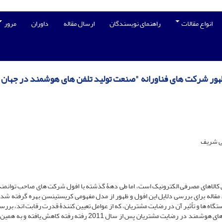
انواع مقالات
راهنمای نویسندگان
ارسال مقاله
داوران
مرور
 ظهور شرکت های فناورانه "صنعت تولید تلفن های هوشمند در جهان"
ش کالاهای مصرفی الکترونیک است، اما طی دهۀ گذشته با افول شرکت های صاحب توانمن
این مقاله برای بررسی دلایل این افول و ظهور از مدل مفهومی کریستینسن بهره گرفته شد
دستگاه ها و تأثیر آن در رضایت مشتریان، که از عوامل تعیین کنندۀ قدرت رقابت اند، بر
است. نتایج تحقیق نشان می دهد که تأثیر سطح کارایی دستگاه های هوشمند در رضایت مشتریان پس از سال 2011 رفته رفته کاه