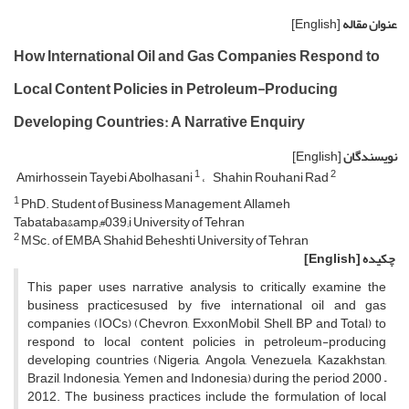
عنوان مقاله
[English]
How International Oil and Gas Companies Respond to
Local Content Policies in Petroleum-Producing
Developing Countries: A Narrative Enquiry
نویسندگان
[English]
1
2
Amirhossein Tayebi Abolhasani
Shahin Rouhani Rad
1
PhD. Student of Business Management, Allameh
Tabataba&amp;#039;i University of Tehran
2
MSc. of EMBA, Shahid Beheshti University of Tehran
چکیده
[English]
This paper uses narrative analysis to critically examine the
business practicesused by five international oil and gas
companies (IOCs) (Chevron, ExxonMobil, Shell, BP and Total) to
respond to local content policies in petroleum-producing
developing countries (Nigeria, Angola, Venezuela, Kazakhstan,
Brazil, Indonesia, Yemen and Indonesia) during the period 2000 –
2012. The business practices include the formulation of local