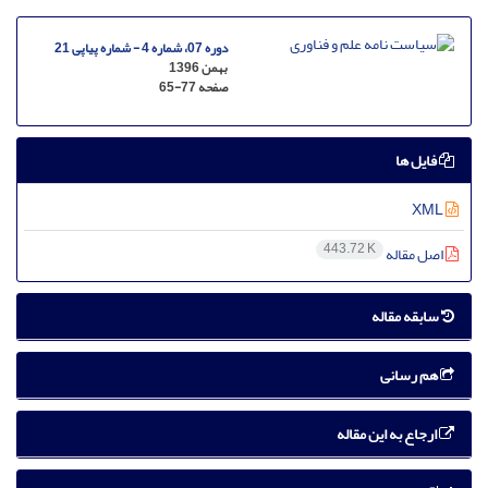
دوره 07، شماره 4 - شماره پیاپی 21
بهمن 1396
صفحه
65-77
فایل ها
XML
443.72 K
اصل مقاله
سابقه مقاله
هم رسانی
ارجاع به این مقاله