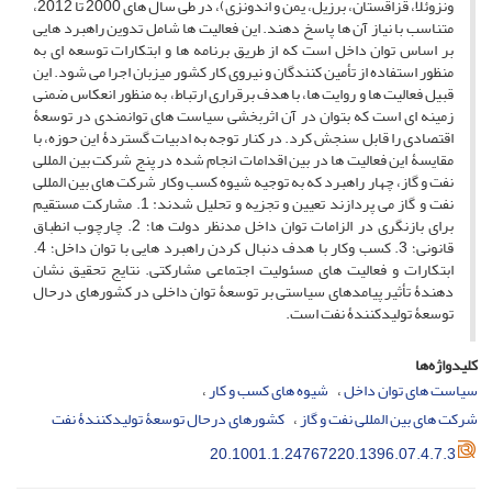
ونزوئلا، قزاقستان، برزیل، یمن و اندونزی)، در طی سال های 2000 تا 2012،
متناسب با نیاز آن ها پاسخ دهند. این فعالیت ها شامل تدوین راهبرد هایی
بر اساس توان داخل است که از طریق برنامه ها و ابتکارات توسعه ای به
منظور استفاده از تأمین کنندگان و نیروی کار کشور میزبان اجرا می شود. این
قبیل فعالیت ها و روایت ها، با هدف برقراری ارتباط، به منظور انعکاس ضمنی
زمینه ای است که بتوان در آن اثربخشی سیاست های توانمندی در توسعۀ
اقتصادی را قابل سنجش کرد. در کنار توجه به ادبیات گستردۀ این حوزه، با
مقایسۀ این فعالیت ها در بین اقدامات انجام شده در پنج شرکت بین المللی
نفت و گاز، چهار راهبرد که به توجیه شیوه کسب وکار شرکت های بین المللی
نفت و گاز می پردازند تعیین و تجزیه و تحلیل شدند: 1. مشارکت مستقیم
برای بازنگری در الزامات توان داخل مدنظر دولت ها؛ 2. چارچوب انطباق
قانونی؛ 3. کسب وکار با هدف دنبال کردن راهبرد هایی با توان داخل؛ 4.
ابتکارات و فعالیت های مسئولیت اجتماعی مشارکتی. نتایج تحقیق نشان
دهندۀ تأثیر پیامدهای سیاستی بر توسعۀ توان داخلی در کشورهای درحال
توسعۀ تولیدکنندۀ نفت است.
کلیدواژه‌ها
سیاست های توان داخل
شیوه های کسب و کار
شرکت های بین المللی نفت و گاز
کشورهای درحال توسعۀ تولیدکنندۀ نفت
20.1001.1.24767220.1396.07.4.7.3