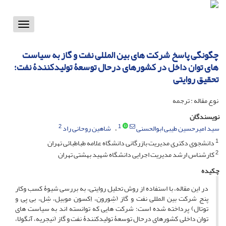
Toggle
vigation
چگونگی پاسخ شرکت های بین المللی نفت و گاز به سیاست
های توان داخل در کشورهای درحال توسعۀ تولیدکنندۀ نفت؛
تحقیق روایتی
نوع مقاله : ترجمه
نویسندگان
2
1
سید امیرحسین طیبی ابوالحسنی
شاهین روحانی راد
1
دانشجوی دکتری مدیریت بازرگانی دانشگاه علامه طباطبائی تهران
2
کارشناس ارشد مدیریت اجرایی دانشگاه شهید بهشتی تهران
چکیده
در این مقاله، با استفاده از روش تحلیل روایتی، به بررسی شیوۀ کسب وکار
پنج شرکت بین المللی نفت و گاز (شِورون، اِکسون موبیل، شِل، بی پی و
توتال) پرداخته شده است؛ شرکت هایی که توانسته اند به سیاست های
توان داخلی کشورهای درحال توسعۀ تولیدکنندۀ نفت و گاز (نیجریه، آنگولا،