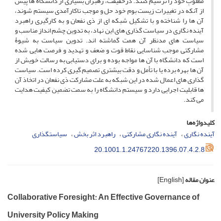
مطلوبِ خود را ترسیم کنند. درحقیقت، رهبران بسیاری از دانشگاه ها پیش
از آنکه در تغییرات زیست بوم خود حل و موجب ناکارآمدی سیستم شوند،
آن ها را شناخته و با تشکیل شبکه ای از ذی نفعان و به کارگیری راهبرد
آینده نگاری در سیاست گذاری های این نهاد، به تدوین چشم انداز مناسب و
سیاست های مدنظر آن همت گماشته اند. تدوین سیاست به شیوۀ
مشارکتی موجب شناسایی نقاط قوت و ضعف و تهدید و فرصت هایی شده
است که دانشگاه با آن ها مواجه بوده و برای دستیابی به رسالت خویش از
آن ها بهره برده یا با تأمل و دقت بیشتری تصمیم گیری کرده است. سیاست
گذاری های اعمال شده در این شبکه به علت مشارکت ذی نفعان در اتخاذ آن
ها قابلیت اجرایی دارد و سیستم دانشگاه را به سمت تضمین کیفیت هدایت
می کند.
کلیدواژه‌ها
آینده نگاری
آینده نگاری مشارکتی
راهبرد اثر بخش
سیاستگذاری
20.1001.1.24767220.1396.07.4.2.8
عنوان مقاله
[English]
Collaborative Foresight: An Effective Governance of
University Policy Making