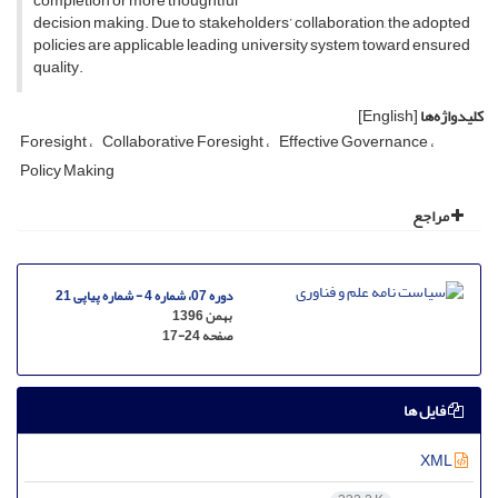
completion or more thoughtful
decision making. Due to stakeholders’ collaboration, the adopted
policies are applicable leading university system toward ensured
quality.
کلیدواژه‌ها
[English]
Foresight
Collaborative Foresight
Effective Governance
Policy Making
مراجع
دوره 07، شماره 4 - شماره پیاپی 21
بهمن 1396
صفحه
17-24
فایل ها
XML