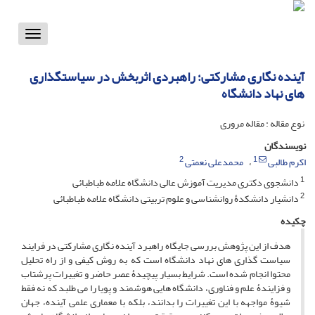
Toggle
vigation
آینده نگاری مشارکتی؛ راهبردی اثربخش در سیاستگذاری
های نهاد دانشگاه
نوع مقاله : مقاله مروری
نویسندگان
2
1
اکرم طالبی
محمدعلی نعمتی
1
دانشجوی دکتری مدیریت آموزش عالی دانشگاه علامه طباطبائی
2
دانشیار دانشکدۀ روانشناسی و علوم تربیتی دانشگاه علامه طباطبائی
چکیده
هدف از این پژوهش بررسی جایگاه راهبرد آینده نگاری مشارکتی در فرایند
سیاست گذاری های نهاد دانشگاه است که به روش کیفی و از راه تحلیل
محتوا انجام شده است. شرایط بسیار پیچیدۀ عصر حاضر و تغییرات پرشتاب
و فزایندۀ علم و فناوری، دانشگاه هایی هوشمند و پویا را می طلبد که نه فقط
شیوۀ مواجهه با این تغییرات را بدانند، بلکه با معماری علمی آینده، جهان