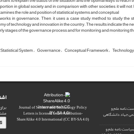
ortant to explain the status of the situation and the optimal ways to reach 
oportion in global society and in comparison with other societies, it will 
examines the role and position of statistical systems and conceptual
orks in governance. Then, it uses a case study method to study the stat
y of technology and innovation in the country. The results indicate the negl
rly stages of the governance process and for monitoring and monitoring the
Statistical System
Governance
Conceptual Framework
Technology
اشت
برای
ت نامه علم و
Journal of Science and Technology Policy
مشت
علمی جهاد دانشگاهی
Letters
is licensed under
Attribution-
ShareAlike 4.0 International
(CC BY-SA 4.0)
سیاست نامه علم و