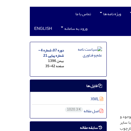
ویژه نامه ها
تماس با ما
ورود به سامانه
ENGLISH
دوره 07، شماره 4 -
شماره پیاپی 21
بهمن 1396
صفحه
35-42
فایل ها
XML
1020.3 K
اصل مقاله
وجود و
ا سایر
سابقه مقاله
چارچوب