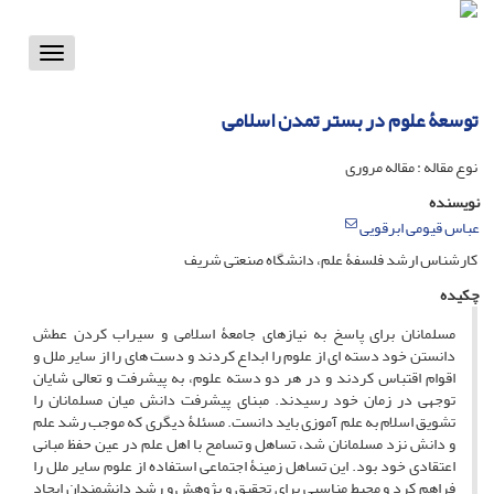
Toggle
vigation
توسعۀ علوم در بستر تمدن اسلامی
نوع مقاله : مقاله مروری
نویسنده
عباس قیومی ابرقویی
کارشناس ارشد فلسفۀ علم، دانشگاه صنعتی شریف
چکیده
مسلمانان برای پاسخ به نیازهای جامعۀ اسلامی و سیراب کردن عطش
دانستن خود دسته ای از علوم را ابداع کردند و دست های را از سایر ملل و
اقوام اقتباس کردند و در هر دو دسته علوم، به پیشرفت و تعالی شایان
توجهی در زمان خود رسیدند. مبنای پیشرفت دانش میان مسلمانان را
تشویق اسلام به علم آموزی باید دانست. مسئلۀ دیگری که موجب رشد علم
و دانش نزد مسلمانان شد، تساهل و تسامح با اهل علم در عین حفظ مبانی
اعتقادی خود بود. این تساهل زمینۀ اجتماعی استفاده از علوم سایر ملل را
فراهم کرد و محیط مناسبی برای تحقیق و پژوهش و رشد دانشمندان ایجاد