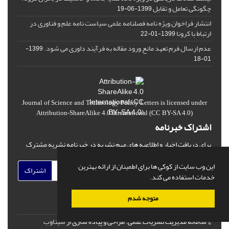
چگونگی تعامل و تقابل
1399-06-19
انتشار فراخوان ویژه‏ نامه فصلنامه علمی سیاست نامه علم و فناوری در
ارتباط با کرونا
1399-01-22
عدم ارسال فرم تعهد مانع ورود مقاله به فرآیند داوری می شود.
1399-
01-18
Journal of Science and Technology Policy Letters
is licensed under
Attribution-ShareAlike 4.0 International
(CC BY-SA 4.0)
اشتراک خبرنامه
برای دریافت اخبار و اطلاعیه های مهم نشریه در خبرنامه نشریه مشترک
شوید.
این وب سایت از کوکی ها برای اطمینان از ارائه بهترین
اشتراک
خدمات استفاده می کند.
متوجه شدم
© سامانه مدیریت نشریات علمی.
طراحی و پیاده سازی از
سیناوب