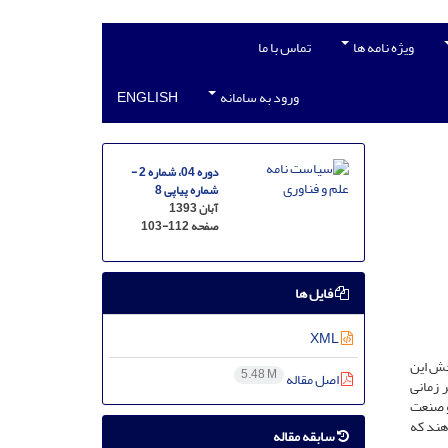
ویژه نامه ها
تماس با ما
ورود به سامانه
ENGLISH
دوره 04، شماره 2 -
شماره پیاپی 8
آبان 1393
صفحه
103-112
فایل ها
XML
جش این
5.48 M
اصل مقاله
 زمانی
فته با 16 نفر از خبرگان خوشه و صنعت
هند که
سابقه مقاله