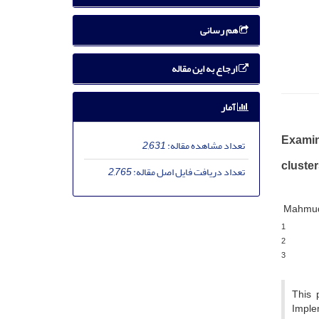
هم رسانی
ارجاع به این مقاله
آمار
Examin
تعداد مشاهده مقاله:
2,631
cluster
تعداد دریافت فایل اصل مقاله:
2,765
Mahmud
1
2
3
This 
Implem