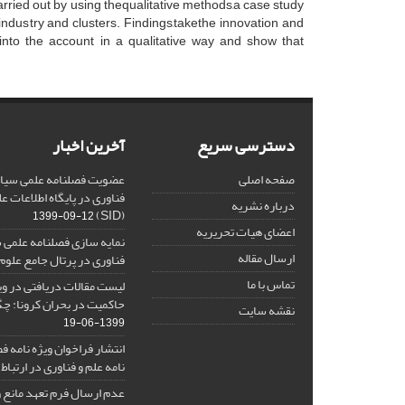
arried out by using thequalitative methods,a case study
 industry and clusters. Findings,takethe innovation and
 into the account in a qualitative way and show that
دسترسی سریع
آخرین اخبار
صفحه اصلی
عضویت فصلنامه علمی سیاس
فناوری در پایگاه اطلاعات 
درباره نشریه
(SID)
1399-09-12
اعضای هیات تحریریه
نمایه سازی فصلنامه علمی 
ارسال مقاله
فناوری در پرتال جامع علوم
تماس با ما
لیست مقالات دریافتی در ویژ
حاکمیت در بحران کرونا: چگ
نقشه سایت
1399-06-19
انتشار فراخوان ویژه‏ نامه
نامه علم و فناوری در ارتباط ب
عدم ارسال فرم تعهد مانع و