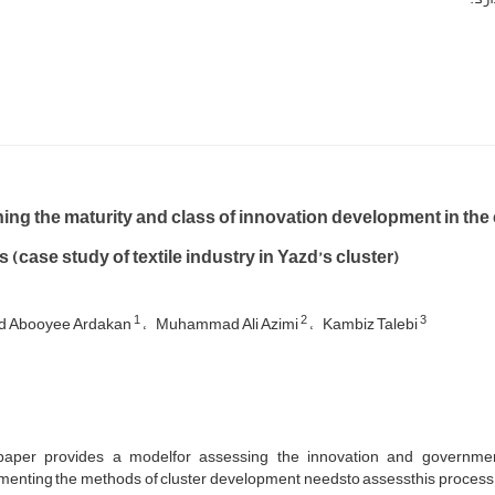
ing the maturity and class of innovation development in th
s (case study of textile industry in Yazd’s cluster)
1
2
3
 Abooyee Ardakan
Muhammad Ali Azimi
Kambiz Talebi
paper provides a modelfor assessing the innovation and governmenta
enting the methods of cluster development needsto assessthis process o