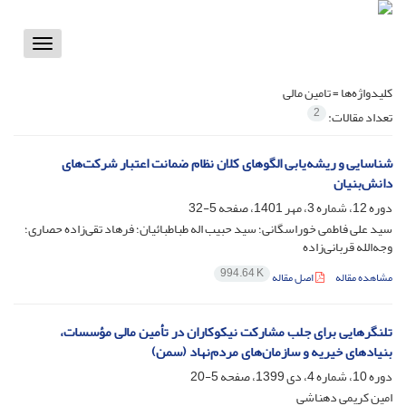
Toggle
vigation
کلیدواژه‌ها =
تامین مالی
2
تعداد مقالات:
شناسایی و ریشه‌یابی الگوهای کلان نظام ضمانت اعتبار شرکت‌های
دانش‌بنیان
دوره 12، شماره 3، مهر 1401، صفحه
5-32
سید علی فاطمی خوراسگانی؛ سید حبیب اله طباطبائیان؛ فرهاد تقی‌زاده حصاری؛
وجه‌الله قربانی‌زاده
994.64 K
مشاهده مقاله
اصل مقاله
تلنگرهایی برای جلب مشارکت نیکوکاران در تأمین مالی مؤسسات،
بنیادهای خیریه و سازمان‌های مردم‌نهاد (سمن)
دوره 10، شماره 4، دی 1399، صفحه
5-20
امین کریمی دهناشی