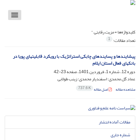
Toggle
vigation
کلیدواژه‌ها =
مزیت رقابتی "
1
تعداد مقالات:
پیشایندها و پسایندهای چابکی استراتژیک با رویکرد قابلیت‏های پویا در
بانک‏های فعال استان ایلام
دوره 12، شماره 1، فروردین 1401، صفحه
23-42
عماد گل محمدی؛ اسفندیار محمدی؛ زینب طولابی
737.6 K
مشاهده مقاله
اصل مقاله
مقالات آماده انتشار
شماره جاری