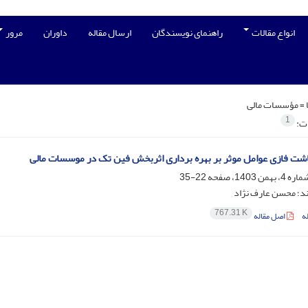
انواع مقالات
راهنمای نویسندگان
ارسال مقاله
داوران
مرور
 =
مؤسسات مالی
1
ات:
شت فازی عوامل موثر بر بهره برداری اثربخش فین تک در موسسات مالی
22-35
د؛ محسن عارف نژاد
767.31 K
ه
اصل مقاله