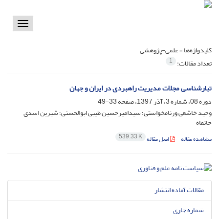
Toggle
vigation
کلیدواژه‌ها =
علمی-پژوهشی
1
تعداد مقالات:
تبارشناسی مجلات مدیریت راهبردی در ایران و جهان
دوره 08، شماره 3، آذر 1397، صفحه
33-49
وحید خاشعی ورنامخواستی؛ سیدامیرحسین طیبی ابوالحسنی؛ شیرین اسدی
خانقاه
539.33 K
مشاهده مقاله
اصل مقاله
مقالات آماده انتشار
شماره جاری