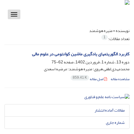
Toggle
vigation
نویسنده =
منیره هوشمند
1
تعداد مقالات:
کاربرد الگوریتمهای یادگیری ماشین کوانتومی در علوم مالی
دوره 13، شماره 1، فروردین 1402، صفحه
62-75
محمدمهدی لطفی هروی؛ منیره هوشمند؛ مرضیه اسعدی
859.41 K
مشاهده مقاله
اصل مقاله
مقالات آماده انتشار
شماره جاری